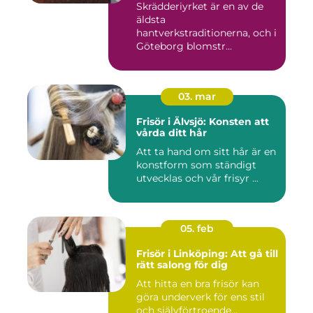
Skrädderiyrket är en av de
äldsta
hantverkstraditionerna, och i
Göteborg blomstr...
03. mar
Frisör i Älvsjö: Konsten att
vårda ditt hår
Att ta hand om sitt hår är en
konstform som ständigt
utvecklas och vår frisyr ...
05. feb
Frisör i Linköping: Att gå till
rätt salong för dig
Att hitta en bra frisör kan
göra underverk för ens stil
och självförtroende...