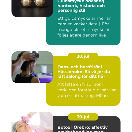
Guldsmycke ödeshög
hantverk, historia och
personlig stil
Ett guldsmycke är mer än
bara en vacker detalj. För
många blir ett smycke en
följeslagare genom live...
30. jul
Dam- och herrfrisör i
Hässleholm: Så väljer du
rätt salong för ditt hår
Att hitta en frisör som
verkligen förstår ditt hår kan
vara en utmaning. M&ari...
30. jul
Botox i Örebro: Effektiv