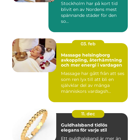
Stockholm har på kort tid
blivit en av Nordens mest
spännande städer för den
so...
03. feb
Massage helsingborg
avkoppling, återhämtning
och mer energi i vardagen
Massage har gått från att ses
som ren lyx till att bli en
självklar del av många
människors vardagsh...
11. dec
Guldhalsband tidlös
elegans för varje stil
Ett guldhalsband är mer än