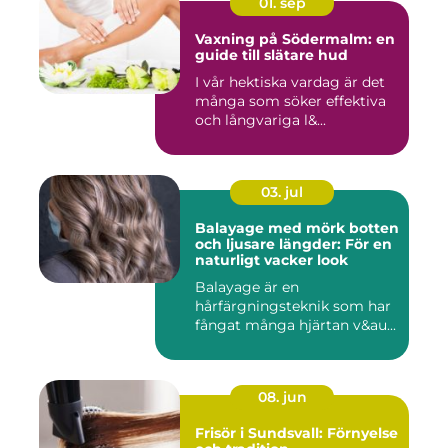
01. sep
Vaxning på Södermalm: en
guide till slätare hud
I vår hektiska vardag är det
många som söker effektiva
och långvariga l&...
03. jul
Balayage med mörk botten
och ljusare längder: För en
naturligt vacker look
Balayage är en
hårfärgningsteknik som har
fångat många hjärtan v&au...
08. jun
Frisör i Sundsvall: Förnyelse