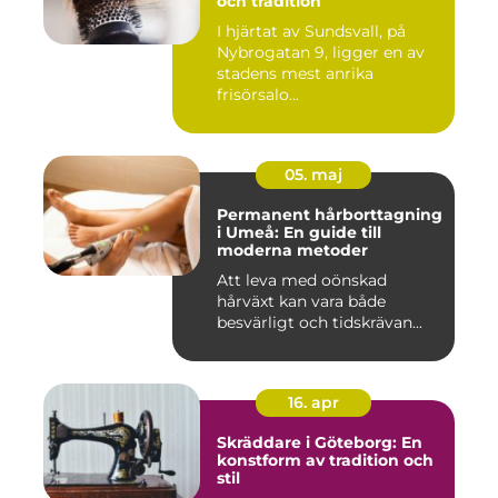
och tradition
I hjärtat av Sundsvall, på
Nybrogatan 9, ligger en av
stadens mest anrika
frisörsalo...
05. maj
Permanent hårborttagning
i Umeå: En guide till
moderna metoder
Att leva med oönskad
hårväxt kan vara både
besvärligt och tidskrävan...
16. apr
Skräddare i Göteborg: En
konstform av tradition och
stil