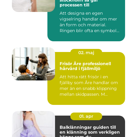
stockholm så går
processen till
Att designa en egen
vigselring handlar om mer
än form och material.
Ringen blir ofta en symbol
för e...
02. maj
Frisör Åre professionell
hårvård i fjällmiljö
Att hitta rätt frisör i en
fjällby som Åre handlar om
mer än en snabb klippning
mellan skidpassen. M...
01. apr
Balklänningar guiden till
en klänning som verkligen