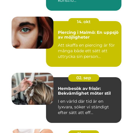
konstfo...
14. okt
Piercing i Malmö: En uppsjö
av möjligheter
Att skaffa en piercing är för
många både ett sätt att
uttrycka sin person...
02. sep
Hembesök av frisör:
Bekvämlighet möter stil
I en värld där tid är en
lyxvara, söker vi ständigt
efter sätt att eff...