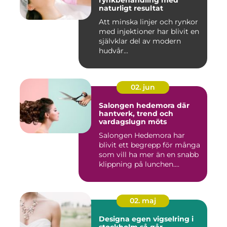
rynkbehandling med
naturligt resultat
Att minska linjer och rynkor
med injektioner har blivit en
självklar del av modern
hudvår...
02. jun
Salongen hedemora där
hantverk, trend och
vardagslugn möts
Salongen Hedemora har
blivit ett begrepp för många
som vill ha mer än en snabb
klippning på lunchen....
02. maj
Designa egen vigselring i