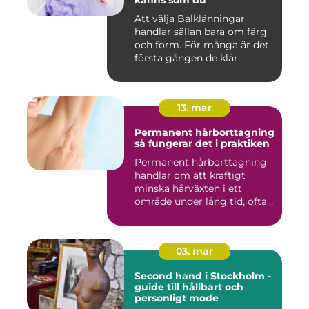
känns som du
Att välja Balklänningar
handlar sällan bara om färg
och form. För många är det
första gången de klär...
13. mar
Permanent hårborttagning
så fungerar det i praktiken
Permanent hårborttagning
handlar om att kraftigt
minska hårväxten i ett
område under lång tid, ofta
...
03. mar
Second hand i Stockholm -
guide till hållbart och
personligt mode