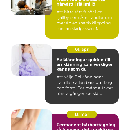
hårvård i fjällmiljö
Att hitta rätt frisör i en
fjällby som Åre handlar om
mer än en snabb klippning
mellan skidpassen. M...
01. apr
Balklänningar guiden till
en klänning som verkligen
känns som du
Att välja Balklänningar
handlar sällan bara om färg
och form. För många är det
första gången de klär...
13. mar
Permanent hårborttagning
så fungerar det i praktiken