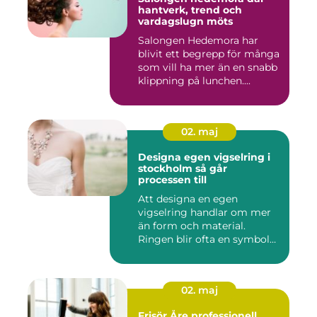
hantverk, trend och
vardagslugn möts
Salongen Hedemora har
blivit ett begrepp för många
som vill ha mer än en snabb
klippning på lunchen....
02. maj
Designa egen vigselring i
stockholm så går
processen till
Att designa en egen
vigselring handlar om mer
än form och material.
Ringen blir ofta en symbol
för e...
02. maj
Frisör Åre professionell