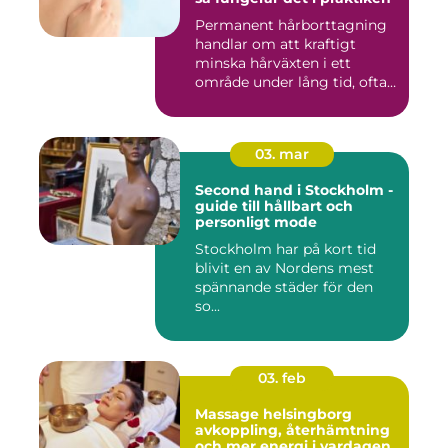
Permanent hårborttagning
handlar om att kraftigt
minska hårväxten i ett
område under lång tid, ofta
...
03. mar
Second hand i Stockholm -
guide till hållbart och
personligt mode
Stockholm har på kort tid
blivit en av Nordens mest
spännande städer för den
so...
03. feb
Massage helsingborg
avkoppling, återhämtning
och mer energi i vardagen