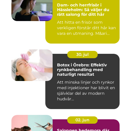
Dam- och herrfrisör i
Hässleholm: Så väljer du
rätt salong för ditt hår
Att hitta en frisör som
verkligen förstår ditt hår kan
vara en utmaning. M&ari...
30. jul
Botox i Örebro: Effektiv
rynkbehandling med
naturligt resultat
Att minska linjer och rynkor
med injektioner har blivit en
självklar del av modern
hudvår...
02. jun
Salongen hedemora där