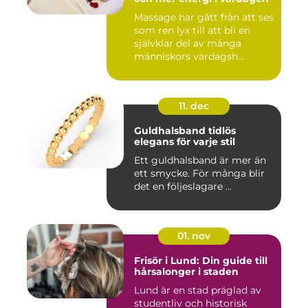
Massage har gått från att ses
som ren lyx till att bli en
självklar del av många
människors vardagsh...
11. dec
Guldhalsband tidlös
elegans för varje stil
Ett guldhalsband är mer än
ett smycke. För många blir
det en följeslagare ...
01. nov
Frisör i Lund: Din guide till
hårsalonger i staden
Lund är en stad präglad av
studentliv och historisk