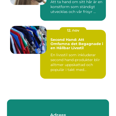
Att ta hand om sitt hår är en
konstform som ständigt
utvecklas och vår frisyr ...
12. nov
Second Hand: Att
Omfamna det Begagnade i
en Hållbar Livsstil
En livsstil som inkluderar
second hand-produkter blir
alltmer uppskattad och
populär i takt med...
Adress