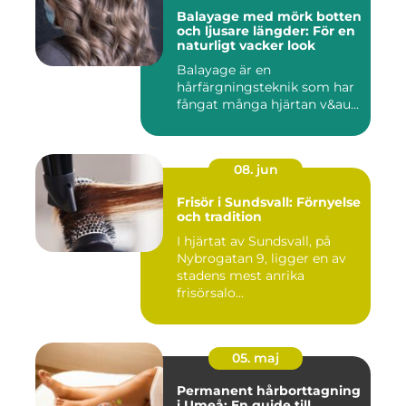
Balayage med mörk botten
och ljusare längder: För en
naturligt vacker look
Balayage är en
hårfärgningsteknik som har
fångat många hjärtan v&au...
08. jun
Frisör i Sundsvall: Förnyelse
och tradition
I hjärtat av Sundsvall, på
Nybrogatan 9, ligger en av
stadens mest anrika
frisörsalo...
05. maj
Permanent hårborttagning
i Umeå: En guide till