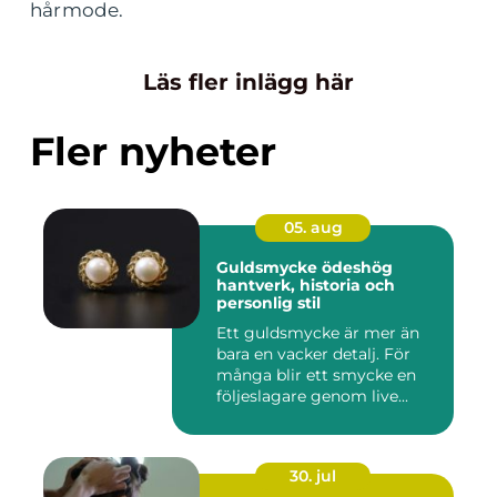
hårmode.
Läs fler inlägg här
Fler nyheter
05. aug
Guldsmycke ödeshög
hantverk, historia och
personlig stil
Ett guldsmycke är mer än
bara en vacker detalj. För
många blir ett smycke en
följeslagare genom live...
30. jul