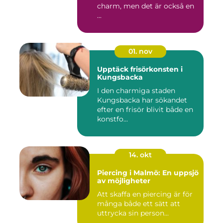
charm, men det är också en
...
01. nov
Upptäck frisörkonsten i
Kungsbacka
I den charmiga staden
Kungsbacka har sökandet
efter en frisör blivit både en
konstfo...
14. okt
Piercing i Malmö: En uppsjö
av möjligheter
Att skaffa en piercing är för
många både ett sätt att
uttrycka sin person...