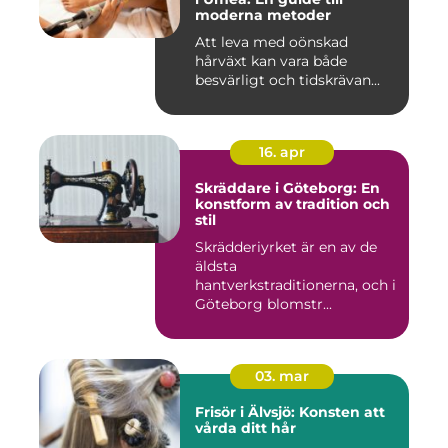
moderna metoder
Att leva med oönskad
hårväxt kan vara både
besvärligt och tidskrävan...
16. apr
Skräddare i Göteborg: En
konstform av tradition och
stil
Skrädderiyrket är en av de
äldsta
hantverkstraditionerna, och i
Göteborg blomstr...
03. mar
Frisör i Älvsjö: Konsten att
vårda ditt hår