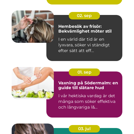
02. sep
Hembesök av frisör:
Bekvämlighet möter stil
I en värld där tid är en
lyxvara, söker vi ständigt
efter sätt att eff...
01. sep
Vaxning på Södermalm: en
guide till slätare hud
I vår hektiska vardag är det
många som söker effektiva
och långvariga l&...
03. jul