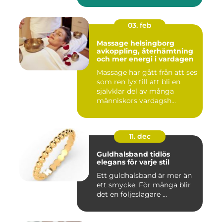
03. feb
Massage helsingborg
avkoppling, återhämtning
och mer energi i vardagen
Massage har gått från att ses
som ren lyx till att bli en
självklar del av många
människors vardagsh...
11. dec
Guldhalsband tidlös
elegans för varje stil
Ett guldhalsband är mer än
ett smycke. För många blir
det en följeslagare ...