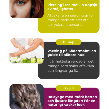
Piercing i Malmö: En uppsjö
av möjligheter
Att skaffa en piercing är för
många både ett sätt att
uttrycka sin person...
01. sep
Vaxning på Södermalm: en
guide till slätare hud
I vår hektiska vardag är det
många som söker effektiva
och långvariga l&...
03. jul
Balayage med mörk botten
och ljusare längder: För en
naturligt vacker look