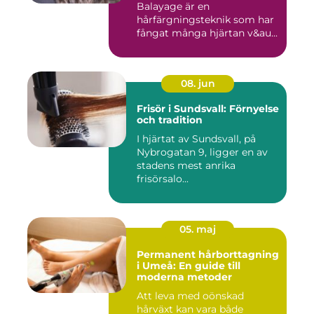
Balayage är en
hårfärgningsteknik som har
fångat många hjärtan v&au...
08. jun
Frisör i Sundsvall: Förnyelse
och tradition
I hjärtat av Sundsvall, på
Nybrogatan 9, ligger en av
stadens mest anrika
frisörsalo...
05. maj
Permanent hårborttagning
i Umeå: En guide till
moderna metoder
Att leva med oönskad
hårväxt kan vara både