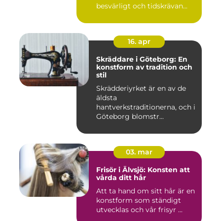
besvärligt och tidskrävan...
16. apr
Skräddare i Göteborg: En
konstform av tradition och
stil
Skrädderiyrket är en av de
äldsta
hantverkstraditionerna, och i
Göteborg blomstr...
03. mar
Frisör i Älvsjö: Konsten att
vårda ditt hår
Att ta hand om sitt hår är en
konstform som ständigt
utvecklas och vår frisyr ...