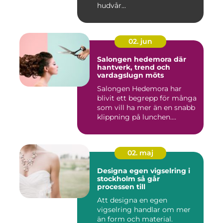
hudvår...
02. jun
Salongen hedemora där
hantverk, trend och
vardagslugn möts
Salongen Hedemora har
blivit ett begrepp för många
som vill ha mer än en snabb
klippning på lunchen....
02. maj
Designa egen vigselring i
stockholm så går
processen till
Att designa en egen
vigselring handlar om mer
än form och material.