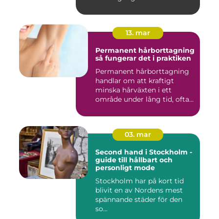
13. mar
Permanent hårborttagning
så fungerar det i praktiken
Permanent hårborttagning
handlar om att kraftigt
minska hårväxten i ett
område under lång tid, ofta
...
03. mar
Second hand i Stockholm -
guide till hållbart och
personligt mode
Stockholm har på kort tid
blivit en av Nordens mest
spännande städer för den
so...