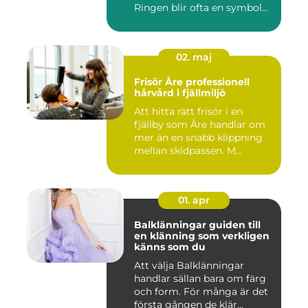
Ringen blir ofta en symbol
för e...
02. maj
Frisör Åre professionell
hårvård i fjällmiljö
Att hitta rätt frisör i en
fjällby som Åre handlar om
mer än en snabb klippning
mellan skidpassen. M...
01. apr
Balklänningar guiden till
en klänning som verkligen
känns som du
Att välja Balklänningar
handlar sällan bara om färg
och form. För många är det
första gången de klär...