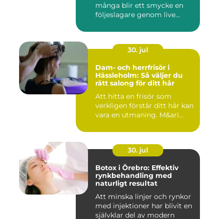
många blir ett smycke en
följeslagare genom live...
30. jul
Dam- och herrfrisör i
Hässleholm: Så väljer du
rätt salong för ditt hår
Att hitta en frisör som
verkligen förstår ditt hår kan
vara en utmaning. M&ari...
30. jul
Botox i Örebro: Effektiv
rynkbehandling med
naturligt resultat
Att minska linjer och rynkor
med injektioner har blivit en
självklar del av modern