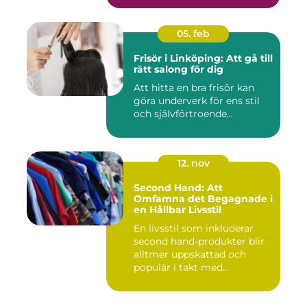
05. feb
Frisör i Linköping: Att gå till
rätt salong för dig
Att hitta en bra frisör kan
göra underverk för ens stil
och självförtroende...
12. nov
Second Hand: Att
Omfamna det Begagnade i
en Hållbar Livsstil
En livsstil som inkluderar
second hand-produkter blir
alltmer uppskattad och
populär i takt med...