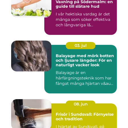
Vaxning på Södermalm: en
guide till slätare hud
I vår hektiska vardag är det
många som söker effektiva
och långvariga l&...
03. jul
Balayage med mörk botten
och ljusare längder: För en
naturligt vacker look
Balayage är en
hårfärgningsteknik som har
fångat många hjärtan v&au...
08. jun
Frisör i Sundsvall: Förnyelse
och tradition
I hjärtat av Sundsvall, på