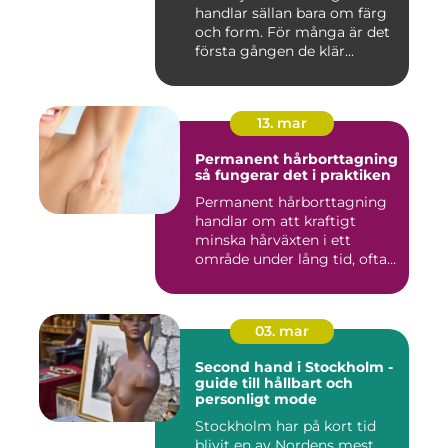
handlar sällan bara om färg
och form. För många är det
första gången de klär...
13. mar
Permanent hårborttagning
så fungerar det i praktiken
Permanent hårborttagning
handlar om att kraftigt
minska hårväxten i ett
område under lång tid, ofta
...
03. mar
Second hand i Stockholm -
guide till hållbart och
personligt mode
Stockholm har på kort tid
blivit en av Nordens mest