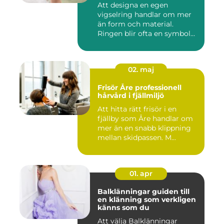
Att designa en egen
vigselring handlar om mer
än form och material.
Ringen blir ofta en symbol
för e...
02. maj
Frisör Åre professionell
hårvård i fjällmiljö
Att hitta rätt frisör i en
fjällby som Åre handlar om
mer än en snabb klippning
mellan skidpassen. M...
01. apr
Balklänningar guiden till
en klänning som verkligen
känns som du
Att välja Balklänningar