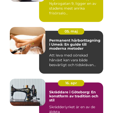
Nybrogatan 9, ligger en av
stadens mest anrika
frisörsalo...
05. maj
Permanent hårborttagning
i Umeå: En guide till
moderna metoder
Att leva med oönskad
hårväxt kan vara både
besvärligt och tidskrävan...
16. apr
Skräddare i Göteborg: En
konstform av tradition och
stil
Skrädderiyrket är en av de
äldsta