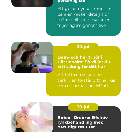
personlig stil
Ett guldsmycke är mer än
bara en vacker detalj. För
många blir ett smycke en
följeslagare genom live...
30. jul
Dam- och herrfrisör i
Hässleholm: Så väljer du
rätt salong för ditt hår
Att hitta en frisör som
verkligen förstår ditt hår kan
vara en utmaning. M&ari...
30. jul
Botox i Örebro: Effektiv
rynkbehandling med
naturligt resultat