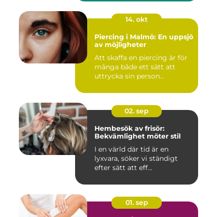
14. okt
Piercing i Malmö: En uppsjö
av möjligheter
Att skaffa en piercing är för
många både ett sätt att
uttrycka sin person...
02. sep
Hembesök av frisör:
Bekvämlighet möter stil
I en värld där tid är en
lyxvara, söker vi ständigt
efter sätt att eff...
01. sep