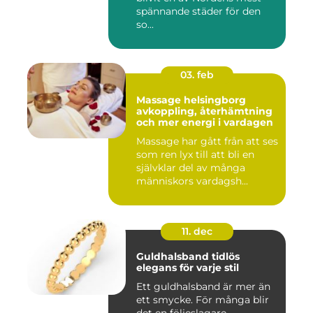
spännande städer för den
so...
03. feb
Massage helsingborg
avkoppling, återhämtning
och mer energi i vardagen
Massage har gått från att ses
som ren lyx till att bli en
självklar del av många
människors vardagsh...
11. dec
Guldhalsband tidlös
elegans för varje stil
Ett guldhalsband är mer än
ett smycke. För många blir