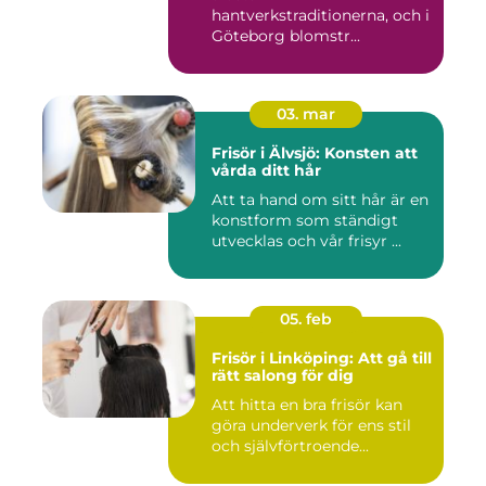
hantverkstraditionerna, och i
Göteborg blomstr...
03. mar
Frisör i Älvsjö: Konsten att
vårda ditt hår
Att ta hand om sitt hår är en
konstform som ständigt
utvecklas och vår frisyr ...
05. feb
Frisör i Linköping: Att gå till
rätt salong för dig
Att hitta en bra frisör kan
göra underverk för ens stil
och självförtroende...