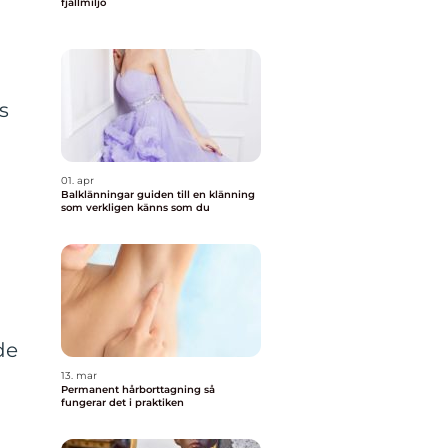
fjällmiljö
s
01. apr
r
Balklänningar guiden till en klänning
som verkligen känns som du
de
13. mar
Permanent hårborttagning så
fungerar det i praktiken