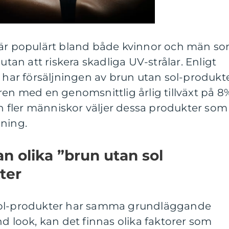
 är populärt bland både kvinnor och män s
utan att riskera skadliga UV-strålar. Enligt
B har försäljningen av brun utan sol-produkt
ren med en genomsnittlig årlig tillväxt på 8
och fler människor väljer dessa produkter som
lning.
n olika ”brun utan sol
ter
sol-produkter har samma grundläggande
nd look, kan det finnas olika faktorer som