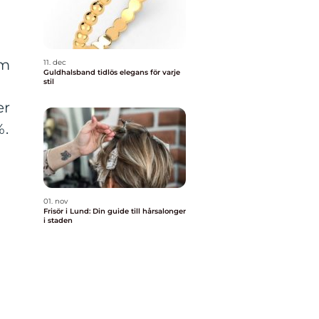
om
11. dec
Guldhalsband tidlös elegans för varje
stil
er
%.
01. nov
Frisör i Lund: Din guide till hårsalonger
i staden