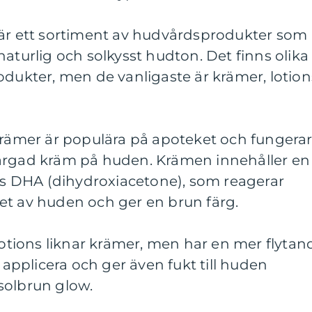
 är ett sortiment av hudvårdsprodukter som
naturlig och solkysst hudton. Det finns olika
odukter, men de vanligaste är krämer, lotion
krämer är populära på apoteket och fungera
ärgad kräm på huden. Krämen innehåller en
vis DHA (dihydroxiacetone), som reagerar
et av huden och ger en brun färg.
-lotions liknar krämer, men har en mer flytan
t applicera och ger även fukt till huden
solbrun glow.