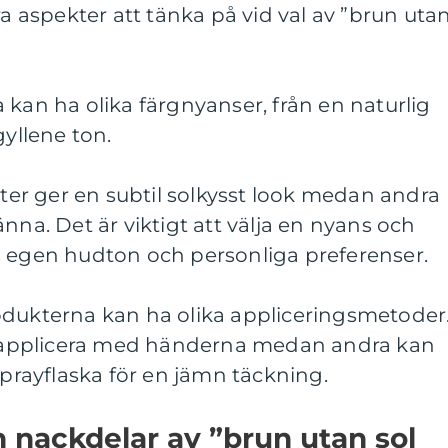
ra aspekter att tänka på vid val av ”brun uta
 kan ha olika färgnyanser, från en naturlig
gyllene ton.
kter ger en subtil solkysst look medan andra
nna. Det är viktigt att välja en nyans och
s egen hudton och personliga preferenser.
odukterna kan ha olika appliceringsmetoder
tt applicera med händerna medan andra kan
sprayflaska för en jämn täckning.
h nackdelar av ”brun utan sol