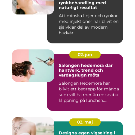
rynkbehandling med
naturligt resultat
Att minska linjer och rynkor
med injektioner har blivit en
självklar del av modern
hudvår...
02. jun
Salongen hedemora där
hantverk, trend och
vardagslugn möts
Salongen Hedemora har
blivit ett begrepp för många
som vill ha mer än en snabb
klippning på lunchen....
02. maj
Designa egen vigselring i