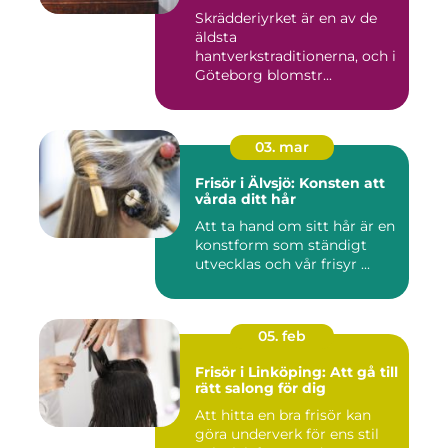
Skrädderiyrket är en av de
äldsta
hantverkstraditionerna, och i
Göteborg blomstr...
03. mar
Frisör i Älvsjö: Konsten att
vårda ditt hår
Att ta hand om sitt hår är en
konstform som ständigt
utvecklas och vår frisyr ...
05. feb
Frisör i Linköping: Att gå till
rätt salong för dig
Att hitta en bra frisör kan
göra underverk för ens stil