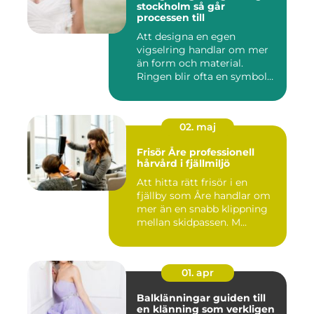
stockholm så går
processen till
Att designa en egen
vigselring handlar om mer
än form och material.
Ringen blir ofta en symbol
för e...
02. maj
Frisör Åre professionell
hårvård i fjällmiljö
Att hitta rätt frisör i en
fjällby som Åre handlar om
mer än en snabb klippning
mellan skidpassen. M...
01. apr
Balklänningar guiden till
en klänning som verkligen