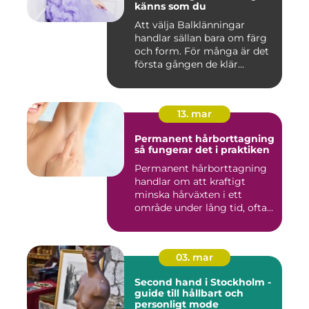
känns som du
Att välja Balklänningar
handlar sällan bara om färg
och form. För många är det
första gången de klär...
13. mar
Permanent hårborttagning
så fungerar det i praktiken
Permanent hårborttagning
handlar om att kraftigt
minska hårväxten i ett
område under lång tid, ofta
...
03. mar
Second hand i Stockholm -
guide till hållbart och
personligt mode