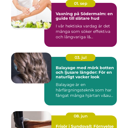
01. sep
Vaxning på Södermalm: en
guide till slätare hud
I vår hektiska vardag är det
många som söker effektiva
och långvariga l&...
03. jul
Balayage med mörk botten
och ljusare längder: För en
naturligt vacker look
Balayage är en
hårfärgningsteknik som har
fångat många hjärtan v&au...
08. jun
Frisör i Sundsvall: Förnyelse