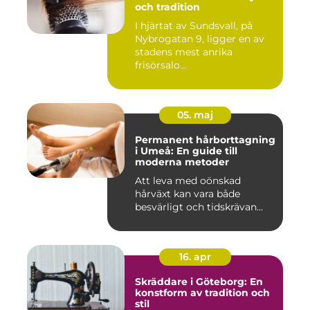
och tradition
I hjärtat av Sundsvall, på
Nybrogatan 9, ligger en av
stadens mest anrika
frisörsalo...
05. maj
Permanent hårborttagning
i Umeå: En guide till
moderna metoder
Att leva med oönskad
hårväxt kan vara både
besvärligt och tidskrävan...
16. apr
Skräddare i Göteborg: En
konstform av tradition och
stil