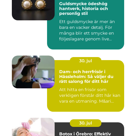
Guldsmycke ödeshög
hantverk, historia och
personlig stil
Ett guldsmycke är mer än
bara en vacker detalj. För
många blir ett smycke en
följeslagare genom live...
30. jul
Dam- och herrfrisör i
Hässleholm: Så väljer du
rätt salong för ditt hår
Att hitta en frisör som
verkligen förstår ditt hår kan
vara en utmaning. M&ari...
30. jul
Botox i Örebro: Effektiv