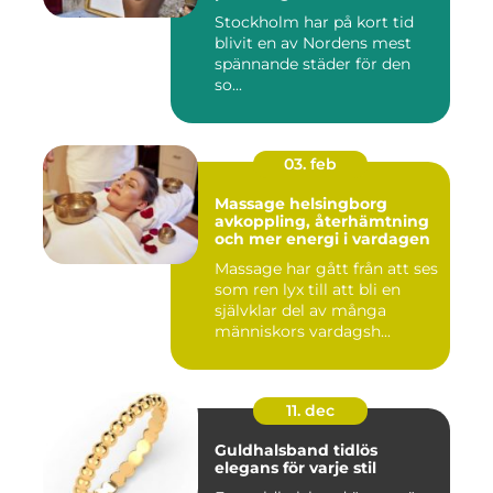
Stockholm har på kort tid
blivit en av Nordens mest
spännande städer för den
so...
03. feb
Massage helsingborg
avkoppling, återhämtning
och mer energi i vardagen
Massage har gått från att ses
som ren lyx till att bli en
självklar del av många
människors vardagsh...
11. dec
Guldhalsband tidlös
elegans för varje stil