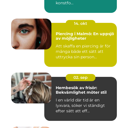
konstfo...
14. okt
Piercing i Malmö: En uppsjö
av möjligheter
Att skaffa en piercing är för
många både ett sätt att
uttrycka sin person...
02. sep
Hembesök av frisör:
Bekvämlighet möter stil
I en värld där tid är en
lyxvara, söker vi ständigt
efter sätt att eff...