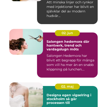
Att minska linjer och rynkor
med injektioner har blivit en
självklar del av modern
hudvår...
02. jun
Salongen hedemora där
hantverk, trend och
vardagslugn möts
Salongen Hedemora har
blivit ett begrepp för många
som vill ha mer än en snabb
klippning på lunchen....
02. maj
Designa egen vigselring i
stockholm så går
processen till