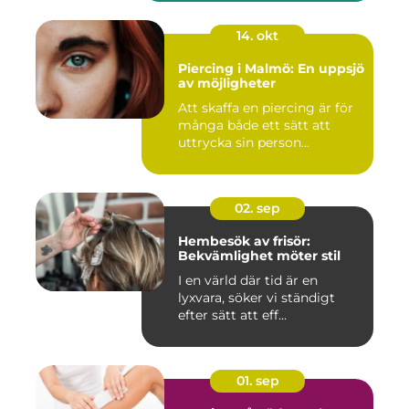
14. okt
Piercing i Malmö: En uppsjö
av möjligheter
Att skaffa en piercing är för
många både ett sätt att
uttrycka sin person...
02. sep
Hembesök av frisör:
Bekvämlighet möter stil
I en värld där tid är en
lyxvara, söker vi ständigt
efter sätt att eff...
01. sep