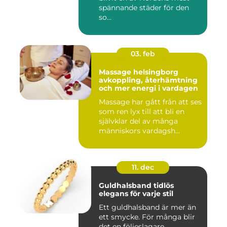
spännande städer för den
so...
03. feb
Massage helsingborg
avkoppling, återhämtning
och mer energi i vardagen
Massage har gått från att ses
som ren lyx till att bli en
självklar del av många
människors vardagsh...
11. dec
Guldhalsband tidlös
elegans för varje stil
Ett guldhalsband är mer än
ett smycke. För många blir
det en följeslagare ...