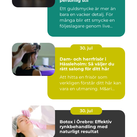
personlig stil
Ett guldsmycke är mer än
bara en vacker detalj. För
många blir ett smycke en
följeslagare genom live...
30. jul
Dam- och herrfrisör i
Hässleholm: Så väljer du
rätt salong för ditt hår
Att hitta en frisör som
verkligen förstår ditt hår kan
vara en utmaning. M&ari...
30. jul
Botox i Örebro: Effektiv
rynkbehandling med
naturligt resultat