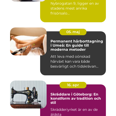
Nybrogatan 9, ligger en av
stadens mest anrika
frisörsalo...
05. maj
Permanent hårborttagning
i Umeå: En guide till
moderna metoder
Att leva med oönskad
hårväxt kan vara både
besvärligt och tidskrävan...
16. apr
Skräddare i Göteborg: En
konstform av tradition och
stil
Skrädderiyrket är en av de
äldsta