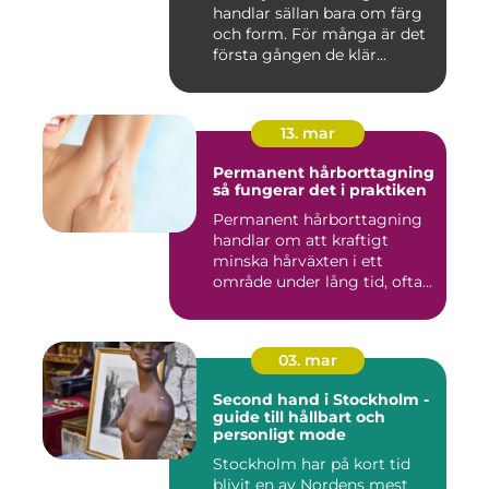
handlar sällan bara om färg
och form. För många är det
första gången de klär...
13. mar
Permanent hårborttagning
så fungerar det i praktiken
Permanent hårborttagning
handlar om att kraftigt
minska hårväxten i ett
område under lång tid, ofta
...
03. mar
Second hand i Stockholm -
guide till hållbart och
personligt mode
Stockholm har på kort tid
blivit en av Nordens mest