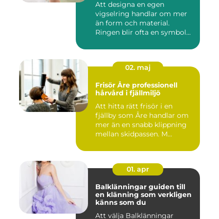
Att designa en egen
vigselring handlar om mer
än form och material.
Ringen blir ofta en symbol
för e...
02. maj
Frisör Åre professionell
hårvård i fjällmiljö
Att hitta rätt frisör i en
fjällby som Åre handlar om
mer än en snabb klippning
mellan skidpassen. M...
01. apr
Balklänningar guiden till
en klänning som verkligen
känns som du
Att välja Balklänningar