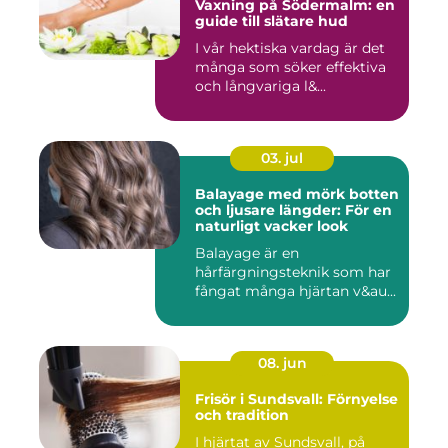
Vaxning på Södermalm: en
guide till slätare hud
I vår hektiska vardag är det
många som söker effektiva
och långvariga l&...
03. jul
Balayage med mörk botten
och ljusare längder: För en
naturligt vacker look
Balayage är en
hårfärgningsteknik som har
fångat många hjärtan v&au...
08. jun
Frisör i Sundsvall: Förnyelse
och tradition
I hjärtat av Sundsvall, på