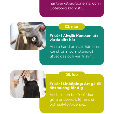
hantverkstraditionerna, och i
Göteborg blomstr...
03. mar
Frisör i Älvsjö: Konsten att
vårda ditt hår
Att ta hand om sitt hår är en
konstform som ständigt
utvecklas och vår frisyr ...
05. feb
Frisör i Linköping: Att gå till
rätt salong för dig
Att hitta en bra frisör kan
göra underverk för ens stil
och självförtroende...