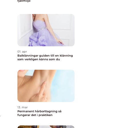
fjällmiljö
01. apr
Balklänningar guiden till en klänning
som verkligen känns som du
13. mar
Permanent hårborttagning så
fungerar det i praktiken
r