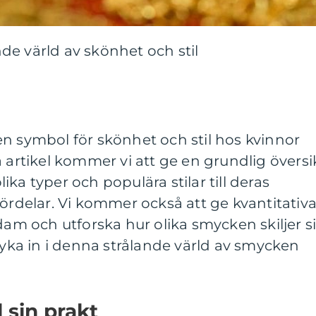
e värld av skönhet och stil
n symbol för skönhet och stil hos kvinnor
a artikel kommer vi att ge en grundlig översi
ka typer och populära stilar till deras
fördelar. Vi kommer också att ge kvantitativ
 och utforska hur olika smycken skiljer s
 dyka in i denna strålande värld av smycken
 sin prakt