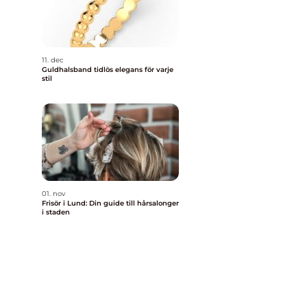
11. dec
Guldhalsband tidlös elegans för varje
stil
01. nov
Frisör i Lund: Din guide till hårsalonger
i staden