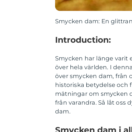
Smycken dam: En glittrand
Introduction:
Smycken har länge varit e
över hela världen. I denn
över smycken dam, från oli
historiska betydelse och 
mätningar om smycken dam
från varandra. Så låt oss
dam.
Smycken dam i all