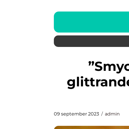
”Smycken dam” – En
glittrand
09 september 2023
admin