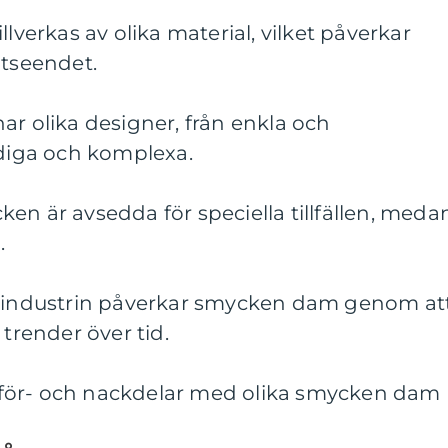
llverkas av olika material, vilket påverkar
utseendet.
ar olika designer, från enkla och
ådiga och komplexa.
en är avsedda för speciella tillfällen, meda
.
deindustrin påverkar smycken dam genom at
 trender över tid.
för- och nackdelar med olika smycken dam