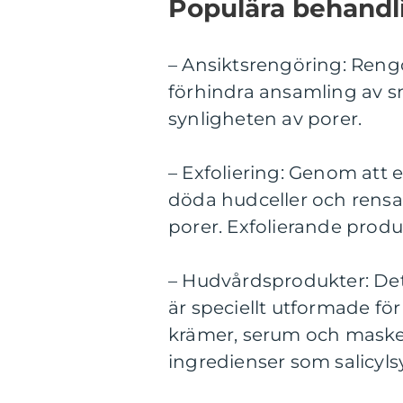
Populära behandli
– Ansiktsrengöring: Rengö
förhindra ansamling av sm
synligheten av porer.
– Exfoliering: Genom att
döda hudceller och rensa
porer. Exfolierande produ
– Hudvårdsprodukter: Det
är speciellt utformade för
krämer, serum och masker
ingredienser som salicylsyr