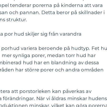
empel tenderar porerna på kinderna att vara
an och pannan. Detta beror på skillnader i
s struktur.
 por hud skiljer sig från varandra
 porhud variera beroende på hudtyp. Fet h
h mer synliga porer, medan torr hud har
ombinerad hud har en blandning av dessa
råden har större porer och andra områden
notera att porstorleken kan påverkas av
 förändringar. När vi åldras minskar huden
roduktionen minskar, vilket kan göra porern