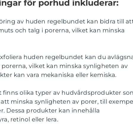
ngar för porhud inkluderar:
ring av huden regelbundet kan bidra till at
uts och talg i porerna, vilket kan minska
 exfoliera huden regelbundet kan du avlägsn
 porerna, vilket kan minska synligheten av
kter kan vara mekaniska eller kemiska.
 finns olika typer av hudvårdsprodukter so
 att minska synligheten av porer, till exempe
. Dessa produkter kan innehålla
a, retinol eller lera.