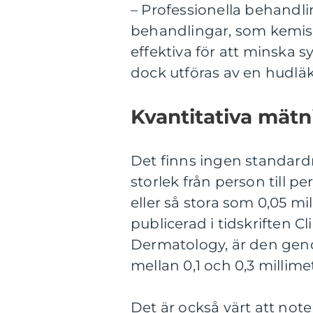
– Professionella behandlin
behandlingar, som kemisk
effektiva för att minska 
dock utföras av en hudläka
Kvantitativa mät
Det finns ingen standardm
storlek från person till p
eller så stora som 0,05 mi
publicerad i tidskriften C
Dermatology, är den gen
mellan 0,1 och 0,3 millime
Det är också värt att note