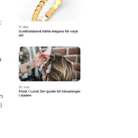
t
11. dec
Guldhalsband tidlös elegans för varje
stil
a
01. nov
Frisör i Lund: Din guide till hårsalonger
m
i staden
l