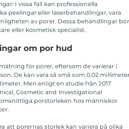
gar: I vissa fall kan professionella
a peelingar eller laserbehandlingar, vara
synligheten av porer. Dessa behandlingar bö
re eller kosmetisk specialist.
ningar om por hud
ätning för porer, eftersom de varierar i
erson. De kan vara så små som 0,02 millimete
llimeter. Men enligt en studie från 2017
linical, Cosmetic and Investigational
omsnittliga porstorleken hos människor
ter.
ra att porernas storlek kan variera på olika