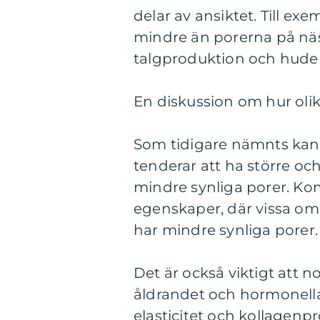
delar av ansiktet. Till ex
mindre än porerna på näs
talgproduktion och huden
En diskussion om hur olika
Som tidigare nämnts kan
tenderar att ha större oc
mindre synliga porer. K
egenskaper, där vissa om
har mindre synliga porer.
Det är också viktigt att 
åldrandet och hormonella
elasticitet och kollagenp