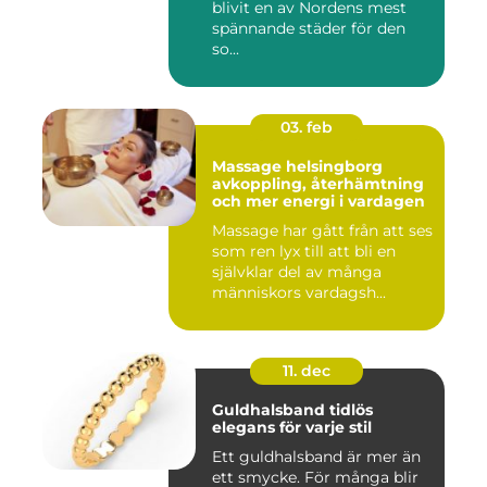
blivit en av Nordens mest
spännande städer för den
so...
03. feb
Massage helsingborg
avkoppling, återhämtning
och mer energi i vardagen
Massage har gått från att ses
som ren lyx till att bli en
självklar del av många
människors vardagsh...
11. dec
Guldhalsband tidlös
elegans för varje stil
Ett guldhalsband är mer än
ett smycke. För många blir