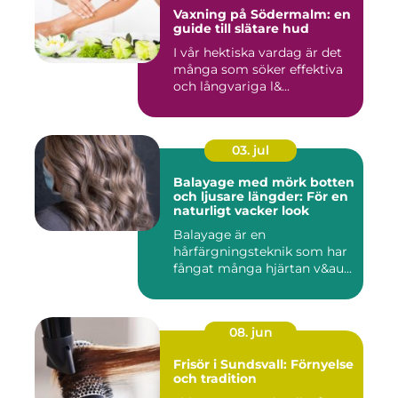
Vaxning på Södermalm: en
guide till slätare hud
I vår hektiska vardag är det
många som söker effektiva
och långvariga l&...
03. jul
Balayage med mörk botten
och ljusare längder: För en
naturligt vacker look
Balayage är en
hårfärgningsteknik som har
fångat många hjärtan v&au...
08. jun
Frisör i Sundsvall: Förnyelse
och tradition