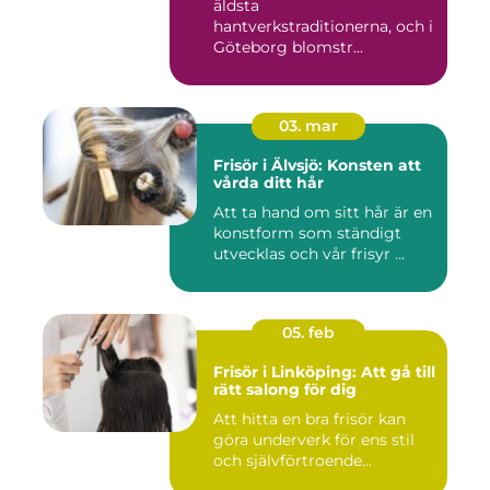
äldsta
hantverkstraditionerna, och i
Göteborg blomstr...
03. mar
Frisör i Älvsjö: Konsten att
vårda ditt hår
Att ta hand om sitt hår är en
konstform som ständigt
utvecklas och vår frisyr ...
05. feb
Frisör i Linköping: Att gå till
rätt salong för dig
Att hitta en bra frisör kan
göra underverk för ens stil
och självförtroende...