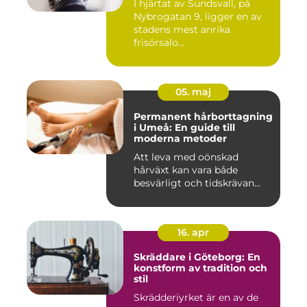
I hjärtat av Sundsvall, på
Nybrogatan 9, ligger en av
stadens mest anrika
frisörsalo...
05. maj
Permanent hårborttagning
i Umeå: En guide till
moderna metoder
Att leva med oönskad
hårväxt kan vara både
besvärligt och tidskrävan...
16. apr
Skräddare i Göteborg: En
konstform av tradition och
stil
Skrädderiyrket är en av de