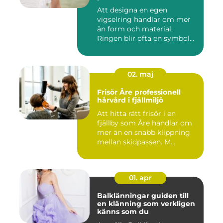
Att designa en egen
vigselring handlar om mer
än form och material.
Ringen blir ofta en symbol
för e...
02. maj
Frisör Åre professionell
hårvård i fjällmiljö
Att hitta rätt frisör i en
fjällby som Åre handlar om
mer än en snabb klippning
mellan skidpassen. M...
01. apr
Balklänningar guiden till
en klänning som verkligen
känns som du