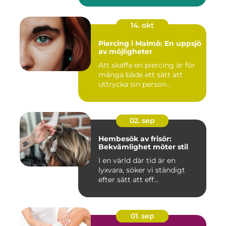
14. okt
Piercing i Malmö: En uppsjö
av möjligheter
Att skaffa en piercing är för
många både ett sätt att
uttrycka sin person...
02. sep
Hembesök av frisör:
Bekvämlighet möter stil
I en värld där tid är en
lyxvara, söker vi ständigt
efter sätt att eff...
01. sep