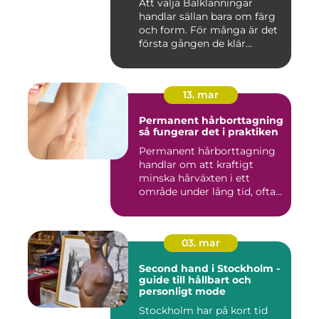
Att välja Balklänningar
handlar sällan bara om färg
och form. För många är det
första gången de klär...
13. mar
Permanent hårborttagning
så fungerar det i praktiken
Permanent hårborttagning
handlar om att kraftigt
minska hårväxten i ett
område under lång tid, ofta
...
03. mar
Second hand i Stockholm -
guide till hållbart och
personligt mode
Stockholm har på kort tid