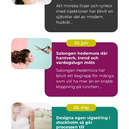
Att minska linjer och rynkor
med injektioner har blivit en
självklar del av modern
hudvår...
02. jun
Salongen hedemora där
hantverk, trend och
vardagslugn möts
Salongen Hedemora har
blivit ett begrepp för många
som vill ha mer än en snabb
klippning på lunchen....
02. maj
Designa egen vigselring i
stockholm så går
processen till