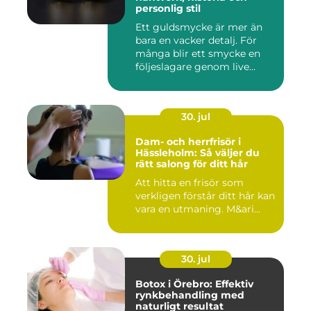
personlig stil
Ett guldsmycke är mer än
bara en vacker detalj. För
många blir ett smycke en
följeslagare genom live...
30. jul
Dam- och herrfrisör i
Hässleholm: Så väljer du
rätt salong för ditt hår
Att hitta en frisör som
verkligen förstår ditt hår kan
vara en utmaning. M&ari...
30. jul
Botox i Örebro: Effektiv
rynkbehandling med
naturligt resultat