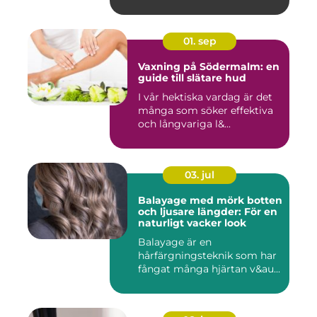
01. sep
Vaxning på Södermalm: en
guide till slätare hud
I vår hektiska vardag är det
många som söker effektiva
och långvariga l&...
03. jul
Balayage med mörk botten
och ljusare längder: För en
naturligt vacker look
Balayage är en
hårfärgningsteknik som har
fångat många hjärtan v&au...