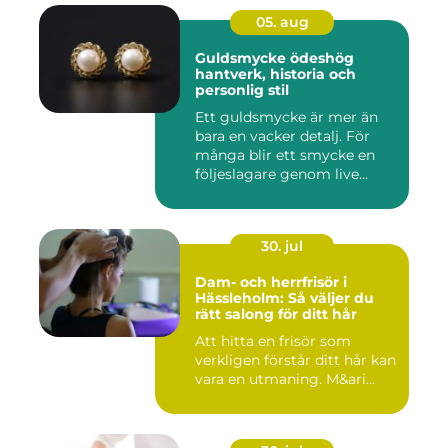
05. aug
Guldsmycke ödeshög
hantverk, historia och
personlig stil
Ett guldsmycke är mer än
bara en vacker detalj. För
många blir ett smycke en
följeslagare genom live...
30. jul
Dam- och herrfrisör i
Hässleholm: Så väljer du
rätt salong för ditt hår
Att hitta en frisör som
verkligen förstår ditt hår kan
vara en utmaning. M&ari...