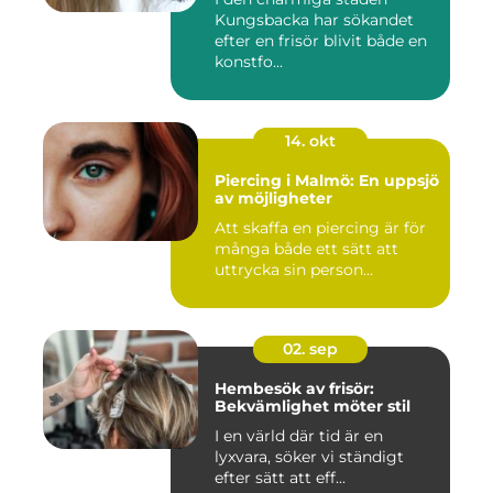
Kungsbacka har sökandet
efter en frisör blivit både en
konstfo...
14. okt
Piercing i Malmö: En uppsjö
av möjligheter
Att skaffa en piercing är för
många både ett sätt att
uttrycka sin person...
02. sep
Hembesök av frisör:
Bekvämlighet möter stil
I en värld där tid är en
lyxvara, söker vi ständigt
efter sätt att eff...