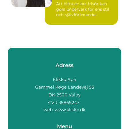
Att hitta en bra frisör kan
göra underverk för ens stil
och självförtroende...
Adress
web:
www.klikko.dk
Menu