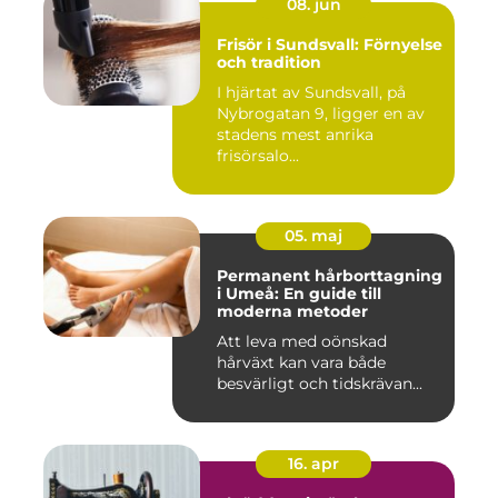
08. jun
Frisör i Sundsvall: Förnyelse
och tradition
I hjärtat av Sundsvall, på
Nybrogatan 9, ligger en av
stadens mest anrika
frisörsalo...
05. maj
Permanent hårborttagning
i Umeå: En guide till
moderna metoder
Att leva med oönskad
hårväxt kan vara både
besvärligt och tidskrävan...
16. apr