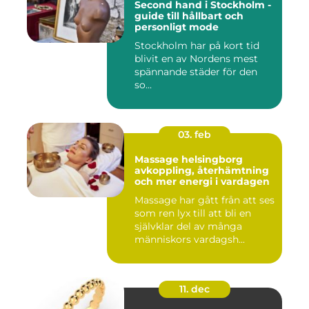
Second hand i Stockholm -
guide till hållbart och
personligt mode
Stockholm har på kort tid
blivit en av Nordens mest
spännande städer för den
so...
03. feb
Massage helsingborg
avkoppling, återhämtning
och mer energi i vardagen
Massage har gått från att ses
som ren lyx till att bli en
självklar del av många
människors vardagsh...
11. dec