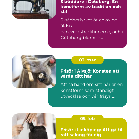
Skräddare i Göteborg: En
konstform av tradition och
stil
Skrädderiyrket är en av de
äldsta
hantverkstraditionerna, och i
Göteborg blomstr...
03. mar
Frisör i Älvsjö: Konsten att
vårda ditt hår
Att ta hand om sitt hår är en
konstform som ständigt
utvecklas och vår frisyr ...
05. feb
Frisör i Linköping: Att gå till
rätt salong för dig