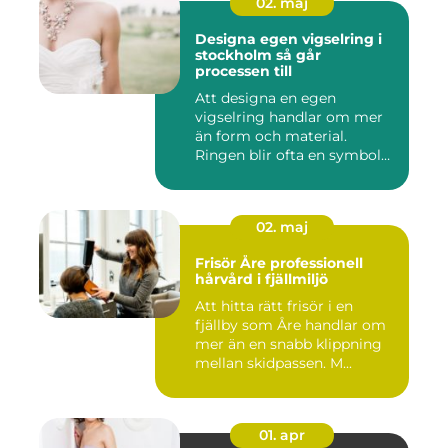
02. maj
Designa egen vigselring i
stockholm så går
processen till
Att designa en egen
vigselring handlar om mer
än form och material.
Ringen blir ofta en symbol
för e...
02. maj
Frisör Åre professionell
hårvård i fjällmiljö
Att hitta rätt frisör i en
fjällby som Åre handlar om
mer än en snabb klippning
mellan skidpassen. M...
01. apr