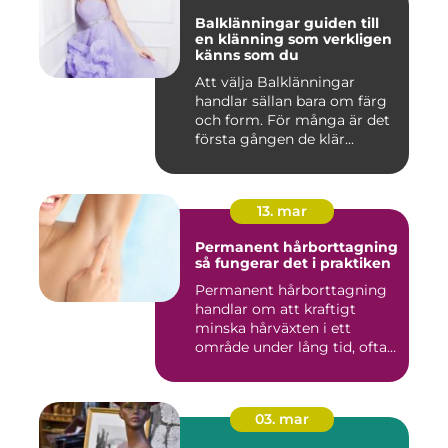
Balklänningar guiden till
en klänning som verkligen
känns som du
Att välja Balklänningar
handlar sällan bara om färg
och form. För många är det
första gången de klär...
13. mar
Permanent hårborttagning
så fungerar det i praktiken
Permanent hårborttagning
handlar om att kraftigt
minska hårväxten i ett
område under lång tid, ofta
...
03. mar