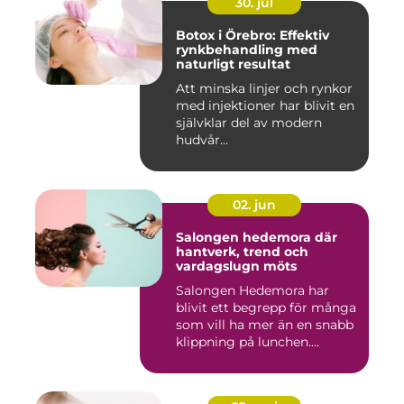
30. jul
Botox i Örebro: Effektiv
rynkbehandling med
naturligt resultat
Att minska linjer och rynkor
med injektioner har blivit en
självklar del av modern
hudvår...
02. jun
Salongen hedemora där
hantverk, trend och
vardagslugn möts
Salongen Hedemora har
blivit ett begrepp för många
som vill ha mer än en snabb
klippning på lunchen....