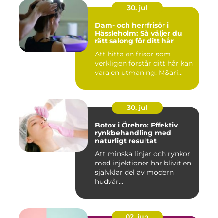
30. jul
Dam- och herrfrisör i
Hässleholm: Så väljer du
rätt salong för ditt hår
Att hitta en frisör som
verkligen förstår ditt hår kan
vara en utmaning. M&ari...
30. jul
Botox i Örebro: Effektiv
rynkbehandling med
naturligt resultat
Att minska linjer och rynkor
med injektioner har blivit en
självklar del av modern
hudvår...
02. jun