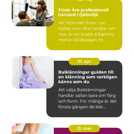
Frisör Åre professionell
hårvård i fjällmiljö
Att hitta rätt frisör i en
fjällby som Åre handlar om
mer än en snabb klippning
mellan skidpassen. M...
01. apr
Balklänningar guiden till
en klänning som verkligen
känns som du
Att välja Balklänningar
handlar sällan bara om färg
och form. För många är det
första gången de klär...
13. mar