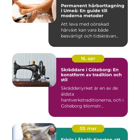
Permanent hårborttagning
i Umeå: En guide till
moderna metoder
Att leva med oönskad
hårväxt kan vara både
besvärligt och tidskrävan...
16. apr
Skräddare i Göteborg: En
konstform av tradition och
stil
Skrädderiyrket är en av de
äldsta
hantverkstraditionerna, och i
Göteborg blomstr...
03. mar
Frisör i Älvsjö: Konsten att