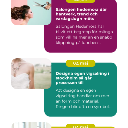
Salongen hedemora där
hantverk, trend och
vardagslugn möts
Salongen Hedemora har
blivit ett begrepp för många
som vill ha mer än en snabb
klippning på lunchen....
02. maj
Designa egen vigselring i
stockholm så går
processen till
Att designa en egen
vigselring handlar om mer
än form och material.
Ringen blir ofta en symbol
för e...
02. maj