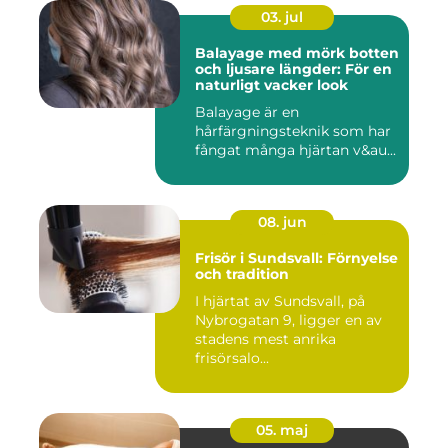
03. jul
Balayage med mörk botten
och ljusare längder: För en
naturligt vacker look
Balayage är en
hårfärgningsteknik som har
fångat många hjärtan v&au...
08. jun
Frisör i Sundsvall: Förnyelse
och tradition
I hjärtat av Sundsvall, på
Nybrogatan 9, ligger en av
stadens mest anrika
frisörsalo...
05. maj