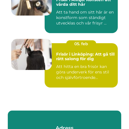
vårda ditt hår
Att ta hand om sitt hår är en
konstform som ständigt
utvecklas och vår frisyr ...
05. feb
Frisör i Linköping: Att gå till
rätt salong för dig
Att hitta en bra frisör kan
göra underverk för ens stil
och självförtroende...
Adress