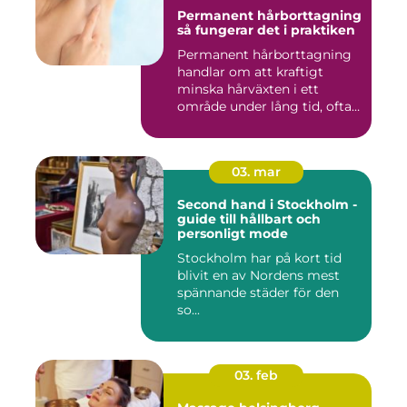
Permanent hårborttagning
så fungerar det i praktiken
Permanent hårborttagning
handlar om att kraftigt
minska hårväxten i ett
område under lång tid, ofta
...
03. mar
Second hand i Stockholm -
guide till hållbart och
personligt mode
Stockholm har på kort tid
blivit en av Nordens mest
spännande städer för den
so...
03. feb