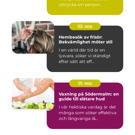
uttrycka sin person...
02. sep
Hembesök av frisör:
Bekvämlighet möter stil
I en värld där tid är en
lyxvara, söker vi ständigt
efter sätt att eff...
01. sep
Vaxning på Södermalm: en
guide till slätare hud
I vår hektiska vardag är det
många som söker effektiva
och långvariga l&...