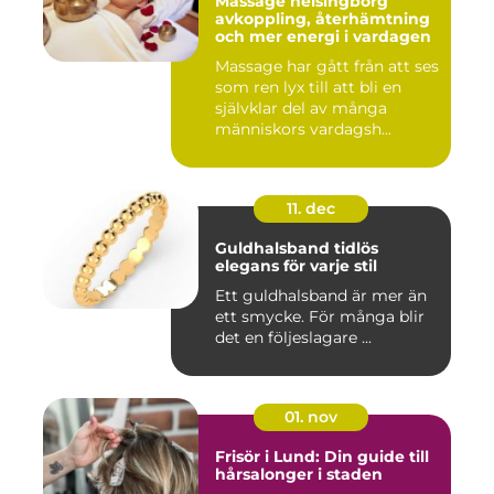
Massage helsingborg
avkoppling, återhämtning
och mer energi i vardagen
Massage har gått från att ses
som ren lyx till att bli en
självklar del av många
människors vardagsh...
11. dec
Guldhalsband tidlös
elegans för varje stil
Ett guldhalsband är mer än
ett smycke. För många blir
det en följeslagare ...
01. nov
Frisör i Lund: Din guide till
hårsalonger i staden