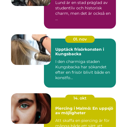
Lund är en stad präglad av
studentliv och historisk
charm, men det är också en
...
01. nov
Upptäck frisörkonsten i
Kungsbacka
I den charmiga staden
Kungsbacka har sökandet
efter en frisör blivit både en
konstfo...
14. okt
Piercing i Malmö: En uppsjö
av möjligheter
Att skaffa en piercing är för
många både ett sätt att