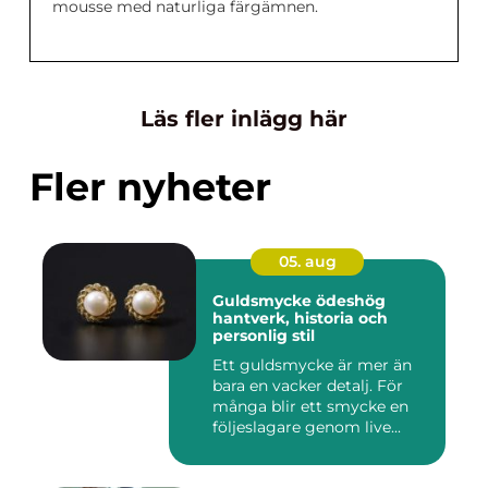
mousse med naturliga färgämnen.
Läs fler inlägg här
Fler nyheter
05. aug
Guldsmycke ödeshög
hantverk, historia och
personlig stil
Ett guldsmycke är mer än
bara en vacker detalj. För
många blir ett smycke en
följeslagare genom live...