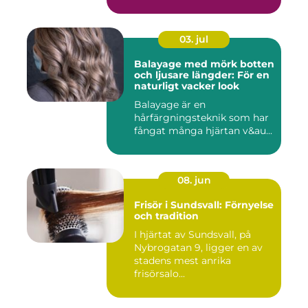
03. jul
Balayage med mörk botten
och ljusare längder: För en
naturligt vacker look
Balayage är en
hårfärgningsteknik som har
fångat många hjärtan v&au...
08. jun
Frisör i Sundsvall: Förnyelse
och tradition
I hjärtat av Sundsvall, på
Nybrogatan 9, ligger en av
stadens mest anrika
frisörsalo...