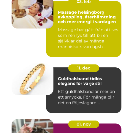
03. feb
Massage helsingborg
avkoppling, återhämtning
och mer energi i vardagen
Massage har gått från att ses
som ren lyx till att bli en
självklar del av många
människors vardagsh...
11. dec
Guldhalsband tidlös
elegans för varje stil
Ett guldhalsband är mer än
ett smycke. För många blir
det en följeslagare ...
01. nov