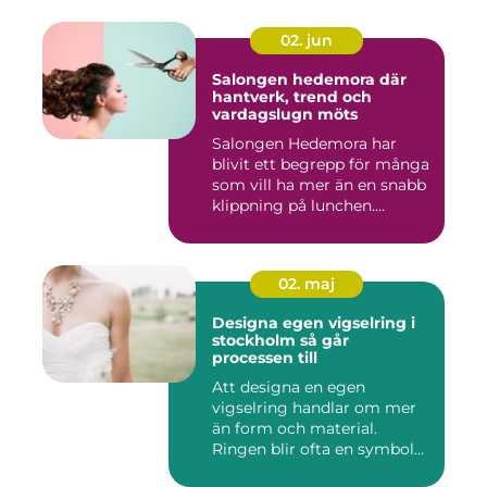
02. jun
Salongen hedemora där
hantverk, trend och
vardagslugn möts
Salongen Hedemora har
blivit ett begrepp för många
som vill ha mer än en snabb
klippning på lunchen....
02. maj
Designa egen vigselring i
stockholm så går
processen till
Att designa en egen
vigselring handlar om mer
än form och material.
Ringen blir ofta en symbol
för e...