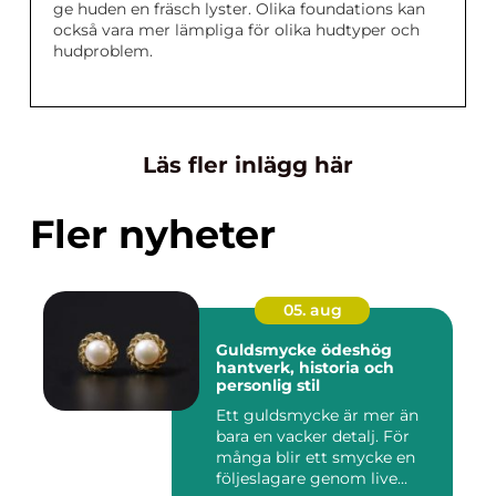
ge huden en fräsch lyster. Olika foundations kan
också vara mer lämpliga för olika hudtyper och
hudproblem.
Läs fler inlägg här
Fler nyheter
05. aug
Guldsmycke ödeshög
hantverk, historia och
personlig stil
Ett guldsmycke är mer än
bara en vacker detalj. För
många blir ett smycke en
följeslagare genom live...