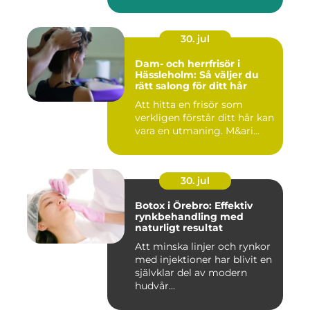
30. jul
Dam- och herrfrisör i
Hässleholm: Så väljer du
rätt salong för ditt hår
Att hitta en frisör som
verkligen förstår ditt hår kan
vara en utmaning. M&ari...
30. jul
Botox i Örebro: Effektiv
rynkbehandling med
naturligt resultat
Att minska linjer och rynkor
med injektioner har blivit en
självklar del av modern
hudvår...