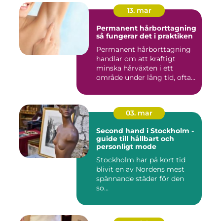
13. mar
Permanent hårborttagning
så fungerar det i praktiken
Permanent hårborttagning
handlar om att kraftigt
minska hårväxten i ett
område under lång tid, ofta
...
03. mar
Second hand i Stockholm -
guide till hållbart och
personligt mode
Stockholm har på kort tid
blivit en av Nordens mest
spännande städer för den
so...