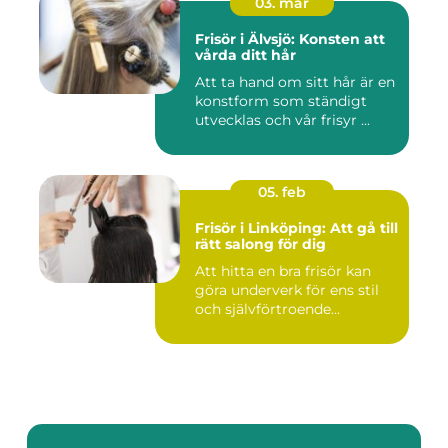
03. mar
Frisör i Älvsjö: Konsten att
vårda ditt hår
Att ta hand om sitt hår är en
konstform som ständigt
utvecklas och vår frisyr ...
05. feb
Frisör i Linköping: Att gå till
rätt salong för dig
Att hitta en bra frisör kan
göra underverk för ens stil
och självförtroende...