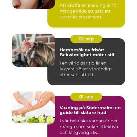
Att skaffa en piercing är för
många både ett sätt att
uttrycka sin person...
02. sep
Hembesök av frisör:
Bekvämlighet möter stil
I en värld där tid är en
lyxvara, söker vi ständigt
efter sätt att eff...
01. sep
Vaxning på Södermalm: en
guide till slätare hud
I vår hektiska vardag är det
många som söker effektiva
och långvariga l&...