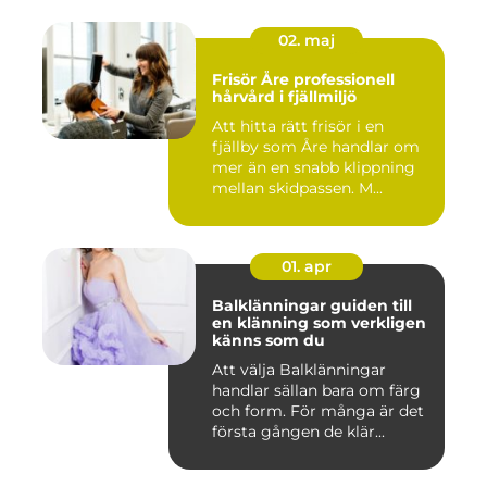
02. maj
Frisör Åre professionell
hårvård i fjällmiljö
Att hitta rätt frisör i en
fjällby som Åre handlar om
mer än en snabb klippning
mellan skidpassen. M...
01. apr
Balklänningar guiden till
en klänning som verkligen
känns som du
Att välja Balklänningar
handlar sällan bara om färg
och form. För många är det
första gången de klär...