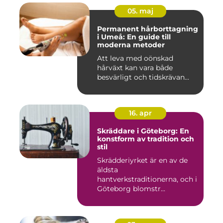
05. maj
Permanent hårborttagning
i Umeå: En guide till
moderna metoder
Att leva med oönskad
hårväxt kan vara både
besvärligt och tidskrävan...
16. apr
Skräddare i Göteborg: En
konstform av tradition och
stil
Skrädderiyrket är en av de
äldsta
hantverkstraditionerna, och i
Göteborg blomstr...