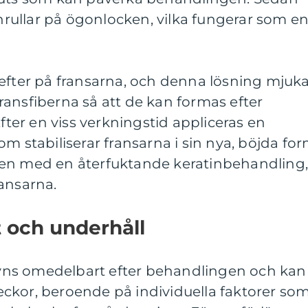
onrullar på ögonlocken, vilka fungerar som e
efter på fransarna, och denna lösning mjuk
ansfiberna så att de kan formas efter
Efter en viss verkningstid appliceras en
m stabiliserar fransarna i sin nya, böjda for
gen med en återfuktande keratinbehandling
ansarna.
t och underhåll
 syns omedelbart efter behandlingen och kan
 veckor, beroende på individuella faktorer so