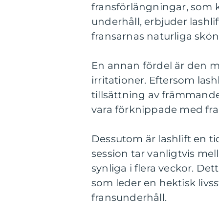
fransförlängningar, som 
underhåll, erbjuder lashli
fransarnas naturliga skön
En annan fördel är den min
irritationer. Eftersom las
tillsättning av främmande
vara förknippade med fran
Dessutom är lashlift en t
session tar vanligtvis mel
synliga i flera veckor. Det
som leder en hektisk livss
fransunderhåll.