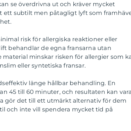
kan se överdrivna ut och kräver mycket
ft ett subtilt men påtagligt lyft som framhäv
het.
imal risk för allergiska reaktioner eller
hlift behandlar de egna fransarna utan
 material minskar risken för allergier som k
slim eller syntetiska fransar.
idseffektiv länge hållbar behandling. En
lan 45 till 60 minuter, och resultaten kan var
ta gör det till ett utmärkt alternativ för dem
til och inte vill spendera mycket tid på