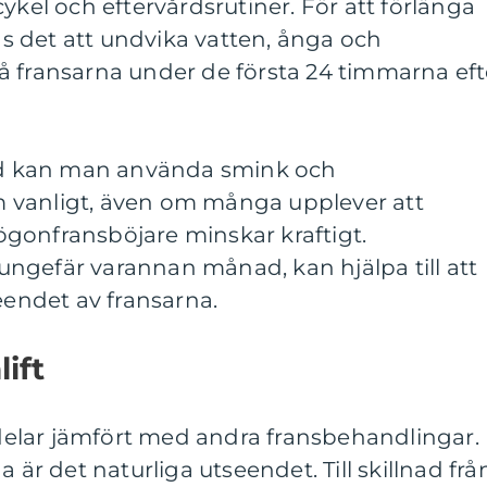
ykel och eftervårdsrutiner. För att förlänga
 det att undvika vatten, ånga och
å fransarna under de första 24 timmarna eft
iod kan man använda smink och
 vanligt, även om många upplever att
gonfransböjare minskar kraftigt.
ngefär varannan månad, kan hjälpa till att
eendet av fransarna.
ift
ördelar jämfört med andra fransbehandlingar.
 är det naturliga utseendet. Till skillnad frå