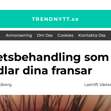
TRENDNYTT.
se
Annonsering
Om Oss
Cookies
Kontakta Oss
lar dina fransar
dberg
Lashlift Väste