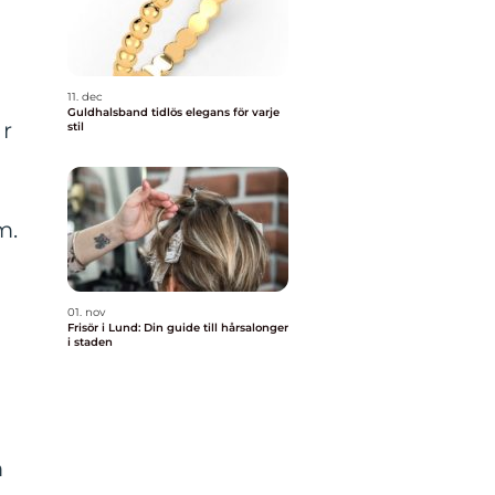
n
11. dec
Guldhalsband tidlös elegans för varje
ar
stil
m.
,
01. nov
Frisör i Lund: Din guide till hårsalonger
i staden
m