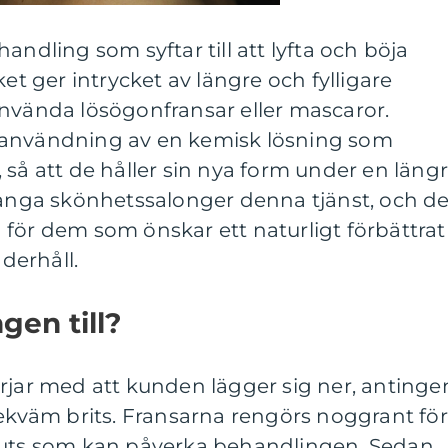
andling som syftar till att lyfta och böja
ket ger intrycket av längre och fylligare
använda lösögonfransar eller mascaror.
 användning av en kemisk lösning som
 så att de håller sin nya form under en läng
många skönhetssalonger denna tjänst, och de
för dem som önskar ett naturligt förbättrat
derhåll.
gen till?
rjar med att kunden lägger sig ner, antingen
bekväm brits. Fransarna rengörs noggrant för
muts som kan påverka behandlingen. Sedan