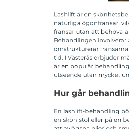
Lashlift är en skönhetsbeh
naturliga ögonfransar, vil
fransar utan att behöva 
Behandlingen involverar
omstrukturerar fransarna,
tid. I Västerås erbjuder 
är en populär behandling 
utseende utan mycket un
Hur går behandlin
En lashlift-behandling bö
en skön stol eller på en 
att avlägsna oljor och s