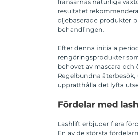
fransarnas naturliga växtc
resultatet rekommenderas
oljebaserade produkter p
behandlingen.
Efter denna initiala per
rengöringsprodukter som
behovet av mascara och ö
Regelbundna återbesök, u
upprätthålla det lyfta uts
Fördelar med lashl
Lashlift erbjuder flera f
En av de största fördelarna