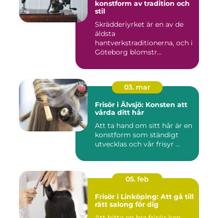
konstform av tradition och
stil
Skrädderiyrket är en av de
äldsta
hantverkstraditionerna, och i
Göteborg blomstr...
03. mar
Frisör i Älvsjö: Konsten att
vårda ditt hår
Att ta hand om sitt hår är en
konstform som ständigt
utvecklas och vår frisyr ...
05. feb
Frisör i Linköping: Att gå till
rätt salong för dig
Att hitta en bra frisör kan