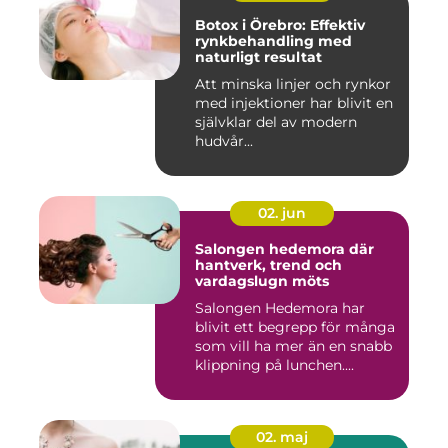
Botox i Örebro: Effektiv
rynkbehandling med
naturligt resultat
Att minska linjer och rynkor
med injektioner har blivit en
självklar del av modern
hudvår...
02. jun
Salongen hedemora där
hantverk, trend och
vardagslugn möts
Salongen Hedemora har
blivit ett begrepp för många
som vill ha mer än en snabb
klippning på lunchen....
02. maj