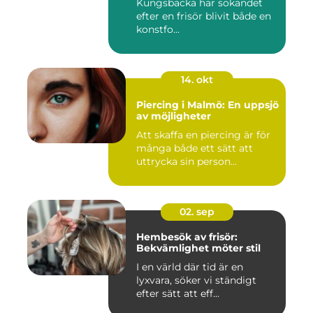
Kungsbacka har sökandet
efter en frisör blivit både en
konstfo...
14. okt
Piercing i Malmö: En uppsjö
av möjligheter
Att skaffa en piercing är för
många både ett sätt att
uttrycka sin person...
02. sep
Hembesök av frisör:
Bekvämlighet möter stil
I en värld där tid är en
lyxvara, söker vi ständigt
efter sätt att eff...