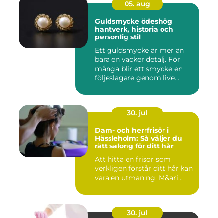
05. aug
Guldsmycke ödeshög
hantverk, historia och
personlig stil
Ett guldsmycke är mer än
bara en vacker detalj. För
många blir ett smycke en
följeslagare genom live...
30. jul
Dam- och herrfrisör i
Hässleholm: Så väljer du
rätt salong för ditt hår
Att hitta en frisör som
verkligen förstår ditt hår kan
vara en utmaning. M&ari...
30. jul