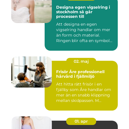
Designa egen vigselring i
stockholm så går
processen till
Att designa en egen
vigselring handlar om mer
än form och material.
Ringen blir ofta en symbol
för e...
02. maj
Frisör Åre professionell
hårvård i fjällmiljö
Att hitta rätt frisör i en
fjällby som Åre handlar om
mer än en snabb klippning
mellan skidpassen. M...
01. apr