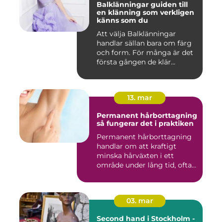
Balklänningar guiden till
en klänning som verkligen
känns som du
Att välja Balklänningar
handlar sällan bara om färg
och form. För många är det
första gången de klär...
13. mar
Permanent hårborttagning
så fungerar det i praktiken
Permanent hårborttagning
handlar om att kraftigt
minska hårväxten i ett
område under lång tid, ofta
...
03. mar
Second hand i Stockholm -