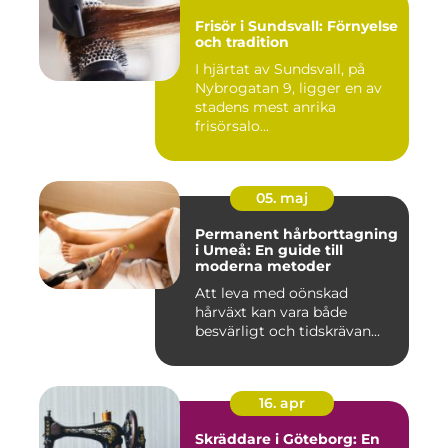
Frisör i Sundsvall: Förnyelse
och tradition
I hjärtat av Sundsvall, på
Nybrogatan 9, ligger en av
stadens mest anrika
frisörsalo...
05. maj
Permanent hårborttagning
i Umeå: En guide till
moderna metoder
Att leva med oönskad
hårväxt kan vara både
besvärligt och tidskrävan...
16. apr
Skräddare i Göteborg: En