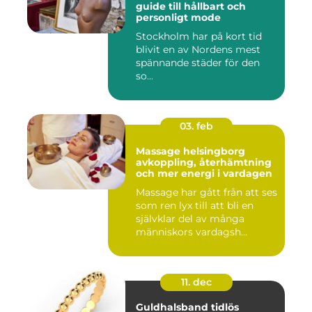
guide till hållbart och
personligt mode
Stockholm har på kort tid
blivit en av Nordens mest
spännande städer för den
so...
03. feb
Massage helsingborg
avkoppling, återhämtning
och mer energi i vardagen
Massage har gått från att ses
som ren lyx till att bli en
självklar del av många
människors vardagsh...
11. dec
Guldhalsband tidlös