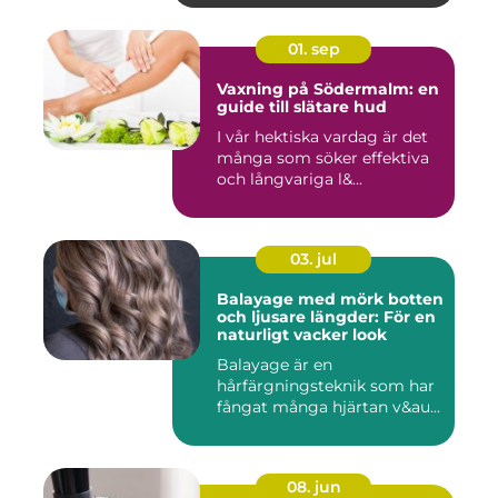
01. sep
Vaxning på Södermalm: en
guide till slätare hud
I vår hektiska vardag är det
många som söker effektiva
och långvariga l&...
03. jul
Balayage med mörk botten
och ljusare längder: För en
naturligt vacker look
Balayage är en
hårfärgningsteknik som har
fångat många hjärtan v&au...
08. jun