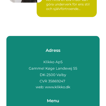
göra underverk för ens stil
och självförtroende...
Adress
web:
www.klikko.dk
Menu