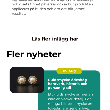
och disets finhet påverkar också hur produkten
appliceras på huden och om det blir jämnt
resultat.
Läs fler inlägg här
Fler nyheter
05. aug
Guldsmycke ödeshög
hantverk, historia och
personlig stil
Ett guldsmycke är mer än
bara en vacker detalj. För
många blir ett smycke en
följeslagare genom live...