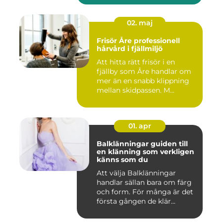
02. maj
Frisör Åre professionell
hårvård i fjällmiljö
Att hitta rätt frisör i en
fjällby som Åre handlar om
mer än en snabb klippning
mellan skidpassen. M...
01. apr
Balklänningar guiden till
en klänning som verkligen
känns som du
Att välja Balklänningar
handlar sällan bara om färg
och form. För många är det
första gången de klär...