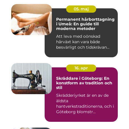
05. maj
Permanent hårborttagning
i Umeå: En guide till
moderna metoder
Att leva med oönskad
hårväxt kan vara både
besvärligt och tidskrävan...
16. apr
Skräddare i Göteborg: En
konstform av tradition och
stil
Skrädderiyrket är en av de
äldsta
hantverkstraditionerna, och i
Göteborg blomstr...