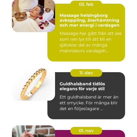
03. feb
Massage helsingborg
avkoppling, återhämtning
och mer energi i vardagen
Massage har gått från att ses
som ren lyx till att bli en
självklar del av många
människors vardagsh...
11. dec
Guldhalsband tidlös
elegans för varje stil
Ett guldhalsband är mer än
ett smycke. För många blir
det en följeslagare ...
01. nov