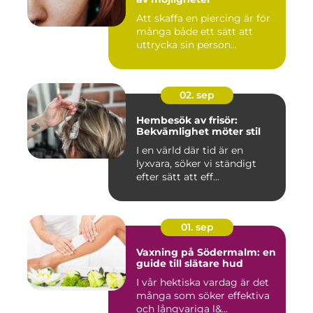
Att skaffa en piercing är för
många både ett sätt att
uttrycka sin person...
02. sep
Hembesök av frisör:
Bekvämlighet möter stil
I en värld där tid är en
lyxvara, söker vi ständigt
efter sätt att eff...
01. sep
Vaxning på Södermalm: en
guide till slätare hud
I vår hektiska vardag är det
många som söker effektiva
och långvariga l&...