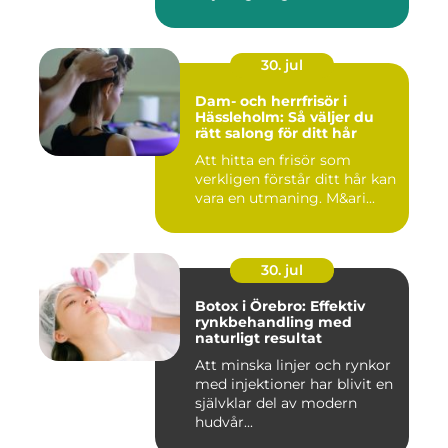
30. jul
Dam- och herrfrisör i
Hässleholm: Så väljer du
rätt salong för ditt hår
Att hitta en frisör som
verkligen förstår ditt hår kan
vara en utmaning. M&ari...
30. jul
Botox i Örebro: Effektiv
rynkbehandling med
naturligt resultat
Att minska linjer och rynkor
med injektioner har blivit en
självklar del av modern
hudvår...