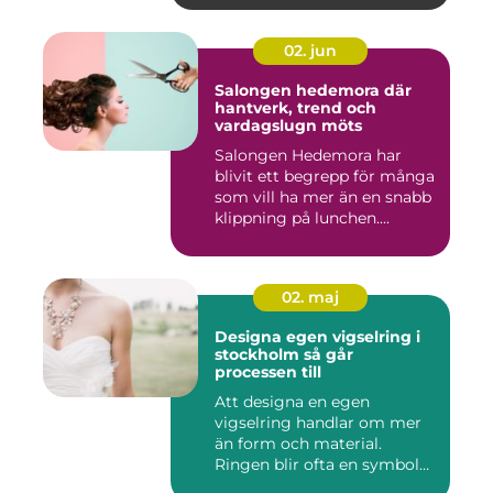
02. jun
Salongen hedemora där
hantverk, trend och
vardagslugn möts
Salongen Hedemora har
blivit ett begrepp för många
som vill ha mer än en snabb
klippning på lunchen....
02. maj
Designa egen vigselring i
stockholm så går
processen till
Att designa en egen
vigselring handlar om mer
än form och material.
Ringen blir ofta en symbol
för e...