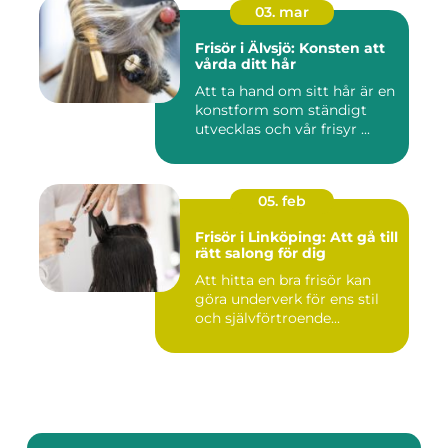
03. mar
Frisör i Älvsjö: Konsten att
vårda ditt hår
Att ta hand om sitt hår är en
konstform som ständigt
utvecklas och vår frisyr ...
05. feb
Frisör i Linköping: Att gå till
rätt salong för dig
Att hitta en bra frisör kan
göra underverk för ens stil
och självförtroende...