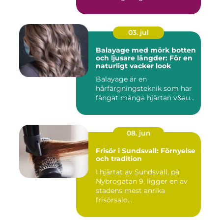
03. jul
Balayage med mörk botten
och ljusare längder: För en
naturligt vacker look
Balayage är en
hårfärgningsteknik som har
fångat många hjärtan v&au...
08. jun
Frisör i Sundsvall: Förnyelse
och tradition
I hjärtat av Sundsvall, på
Nybrogatan 9, ligger en av
stadens mest anrika
frisörsalo...