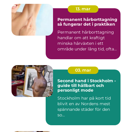
13. mar
Permanent hårborttagning
så fungerar det i praktiken
Permanent hårborttagning
handlar om att kraftigt
minska hårväxten i ett
område under lång tid, ofta
...
03. mar
Second hand i Stockholm -
guide till hållbart och
personligt mode
Stockholm har på kort tid
blivit en av Nordens mest
spännande städer för den
so...