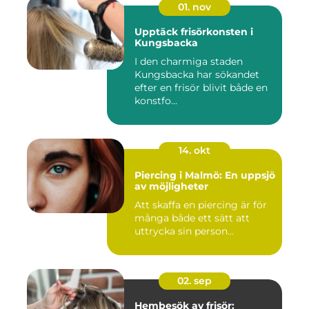
01. nov
Upptäck frisörkonsten i
Kungsbacka
I den charmiga staden
Kungsbacka har sökandet
efter en frisör blivit både en
konstfo...
14. okt
Piercing i Malmö: En uppsjö
av möjligheter
Att skaffa en piercing är för
många både ett sätt att
uttrycka sin person...
02. sep
Hembesök av frisör: