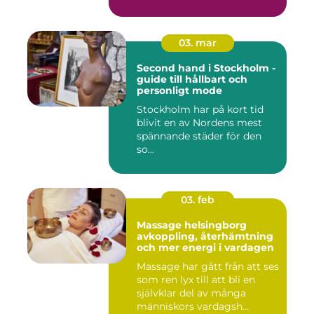
...
03. mar
Second hand i Stockholm -
guide till hållbart och
personligt mode
Stockholm har på kort tid
blivit en av Nordens mest
spännande städer för den
so...
03. feb
Massage helsingborg
avkoppling, återhämtning
och mer energi i vardagen
Massage har gått från att ses
som ren lyx till att bli en
självklar del av många
människors vardagsh...