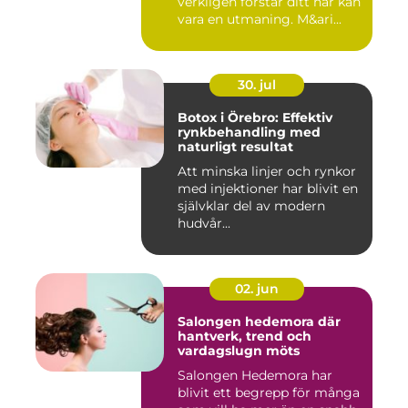
verkligen förstår ditt hår kan
vara en utmaning. M&ari...
30. jul
Botox i Örebro: Effektiv
rynkbehandling med
naturligt resultat
Att minska linjer och rynkor
med injektioner har blivit en
självklar del av modern
hudvår...
02. jun
Salongen hedemora där
hantverk, trend och
vardagslugn möts
Salongen Hedemora har
blivit ett begrepp för många