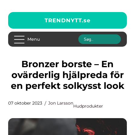
TRENDNYTT.
se
Menu
Bronzer borste – En
ovärderlig hjälpreda för
en perfekt solkysst look
07 oktober 2023
Jon Larsson
Hudprodukter