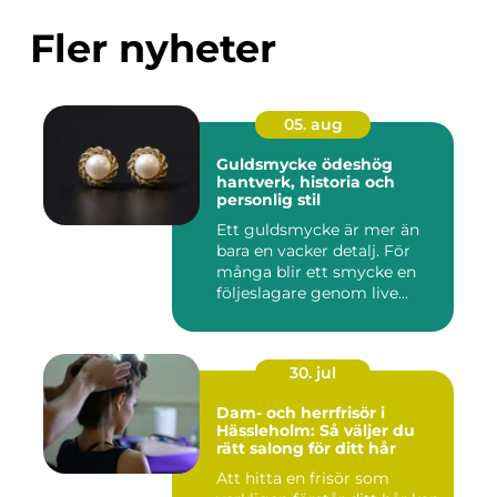
Fler nyheter
05. aug
Guldsmycke ödeshög
hantverk, historia och
personlig stil
Ett guldsmycke är mer än
bara en vacker detalj. För
många blir ett smycke en
följeslagare genom live...
30. jul
Dam- och herrfrisör i
Hässleholm: Så väljer du
rätt salong för ditt hår
Att hitta en frisör som