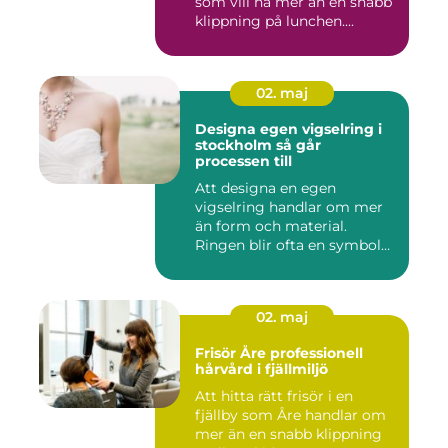
som vill ha mer än en snabb
klippning på lunchen....
02. maj
Designa egen vigselring i
stockholm så går
processen till
Att designa en egen
vigselring handlar om mer
än form och material.
Ringen blir ofta en symbol
för e...
02. maj
Frisör Åre professionell
hårvård i fjällmiljö
Att hitta rätt frisör i en
fjällby som Åre handlar om
mer än en snabb klippning