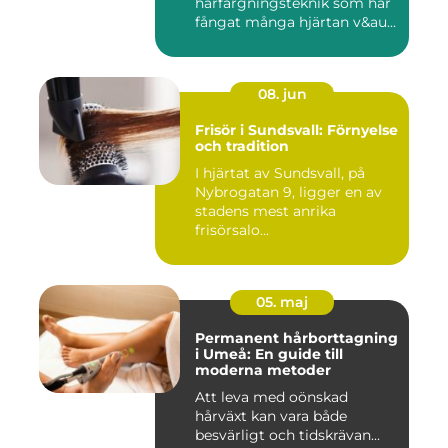
hårfärgningsteknik som har
fångat många hjärtan v&au...
08. jun
Frisör i Sundsvall: Förnyelse
och tradition
I hjärtat av Sundsvall, på
Nybrogatan 9, ligger en av
stadens mest anrika
frisörsalo...
05. maj
Permanent hårborttagning
i Umeå: En guide till
moderna metoder
Att leva med oönskad
hårväxt kan vara både
besvärligt och tidskrävan...