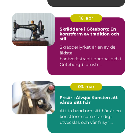
16. apr
Skräddare i Göteborg: En
konstform av tradition och
stil
Skrädderiyrket är en av de
äldsta
hantverkstraditionerna, och i
Göteborg blomstr...
03. mar
Frisör i Älvsjö: Konsten att
vårda ditt hår
Att ta hand om sitt hår är en
konstform som ständigt
utvecklas och vår frisyr ...