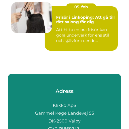
05. feb
Frisör i Linköping: Att gå till
rätt salong för dig
Att hitta en bra frisör kan
göra underverk för ens stil
och självförtroende...
Adress