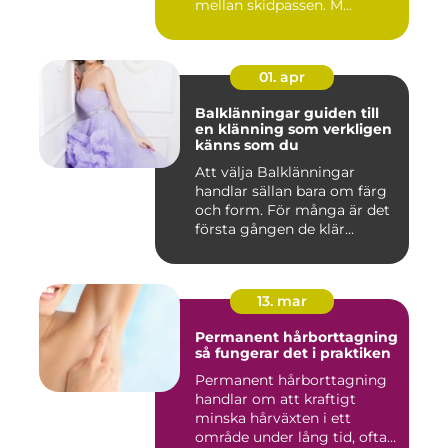
mellan skidpassen. M...
01. apr
Balklänningar guiden till
en klänning som verkligen
känns som du
Att välja Balklänningar
handlar sällan bara om färg
och form. För många är det
första gången de klär...
13. mar
Permanent hårborttagning
så fungerar det i praktiken
Permanent hårborttagning
handlar om att kraftigt
minska hårväxten i ett
område under lång tid, ofta