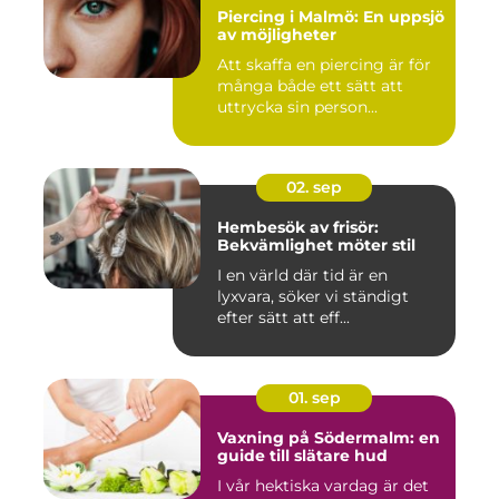
Piercing i Malmö: En uppsjö
av möjligheter
Att skaffa en piercing är för
många både ett sätt att
uttrycka sin person...
02. sep
Hembesök av frisör:
Bekvämlighet möter stil
I en värld där tid är en
lyxvara, söker vi ständigt
efter sätt att eff...
01. sep
Vaxning på Södermalm: en
guide till slätare hud
I vår hektiska vardag är det