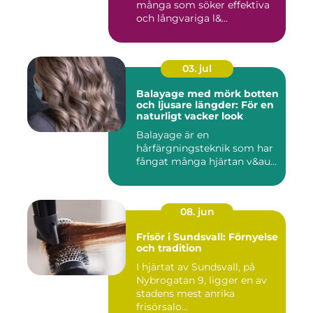
många som söker effektiva
och långvariga l&...
03. jul
Balayage med mörk botten
och ljusare längder: För en
naturligt vacker look
Balayage är en
hårfärgningsteknik som har
fångat många hjärtan v&au...
08. jun
Frisör i Sundsvall: Förnyelse
och tradition
I hjärtat av Sundsvall, på
Nybrogatan 9, ligger en av
stadens mest anrika
frisörsalo...