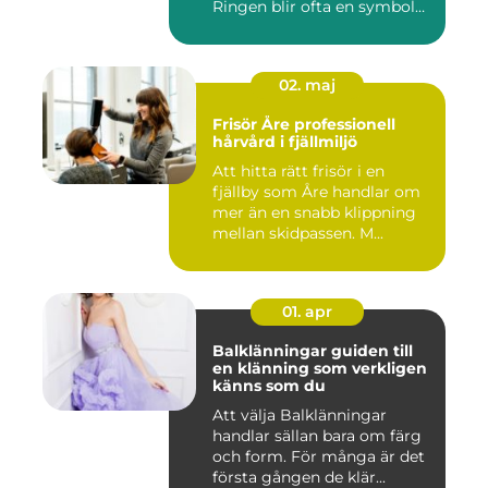
Ringen blir ofta en symbol
för e...
02. maj
Frisör Åre professionell
hårvård i fjällmiljö
Att hitta rätt frisör i en
fjällby som Åre handlar om
mer än en snabb klippning
mellan skidpassen. M...
01. apr
Balklänningar guiden till
en klänning som verkligen
känns som du
Att välja Balklänningar
handlar sällan bara om färg
och form. För många är det
första gången de klär...