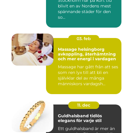
Stockholm har på kort tid
blivit en av Nordens mest
spännande städer för den
so...
03. feb
Massage helsingborg
avkoppling, återhämtning
och mer energi i vardagen
Massage har gått från att ses
som ren lyx till att bli en
självklar del av många
människors vardagsh...
11. dec
Guldhalsband tidlös
elegans för varje stil
Ett guldhalsband är mer än