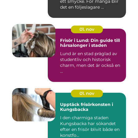
ett smycke. För många blir
det en följeslagare ...
01. nov
Frisör i Lund: Din guide till
hårsalonger i staden
Lund är en stad präglad av
studentliv och historisk
charm, men det är också en
...
01. nov
Upptäck frisörkonsten i
Kungsbacka
I den charmiga staden
Kungsbacka har sökandet
efter en frisör blivit både en
konstfo...