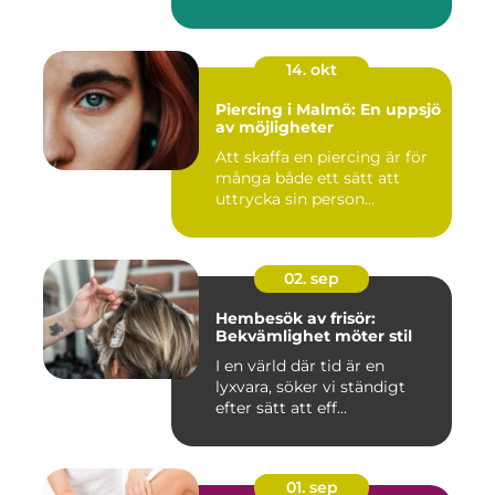
14. okt
Piercing i Malmö: En uppsjö
av möjligheter
Att skaffa en piercing är för
många både ett sätt att
uttrycka sin person...
02. sep
Hembesök av frisör:
Bekvämlighet möter stil
I en värld där tid är en
lyxvara, söker vi ständigt
efter sätt att eff...
01. sep