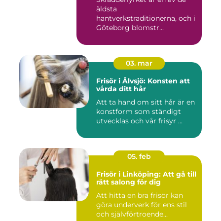
äldsta
hantverkstraditionerna, och i
Göteborg blomstr...
03. mar
Frisör i Älvsjö: Konsten att
vårda ditt hår
Att ta hand om sitt hår är en
konstform som ständigt
utvecklas och vår frisyr ...
05. feb
Frisör i Linköping: Att gå till
rätt salong för dig
Att hitta en bra frisör kan
göra underverk för ens stil
och självförtroende...