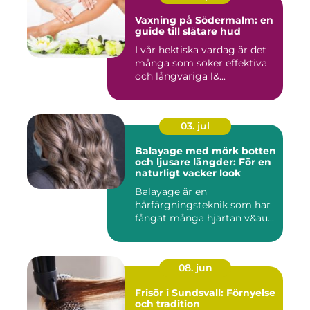
Vaxning på Södermalm: en
guide till slätare hud
I vår hektiska vardag är det
många som söker effektiva
och långvariga l&...
03. jul
Balayage med mörk botten
och ljusare längder: För en
naturligt vacker look
Balayage är en
hårfärgningsteknik som har
fångat många hjärtan v&au...
08. jun
Frisör i Sundsvall: Förnyelse
och tradition