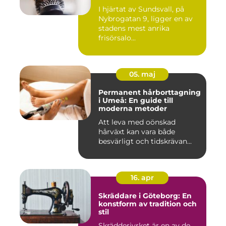
I hjärtat av Sundsvall, på
Nybrogatan 9, ligger en av
stadens mest anrika
frisörsalo...
05. maj
Permanent hårborttagning
i Umeå: En guide till
moderna metoder
Att leva med oönskad
hårväxt kan vara både
besvärligt och tidskrävan...
16. apr
Skräddare i Göteborg: En
konstform av tradition och
stil
Skrädderiyrket är en av de