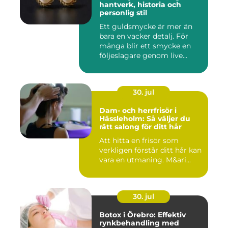
hantverk, historia och
personlig stil
Ett guldsmycke är mer än
bara en vacker detalj. För
många blir ett smycke en
följeslagare genom live...
30. jul
Dam- och herrfrisör i
Hässleholm: Så väljer du
rätt salong för ditt hår
Att hitta en frisör som
verkligen förstår ditt hår kan
vara en utmaning. M&ari...
30. jul
Botox i Örebro: Effektiv
rynkbehandling med