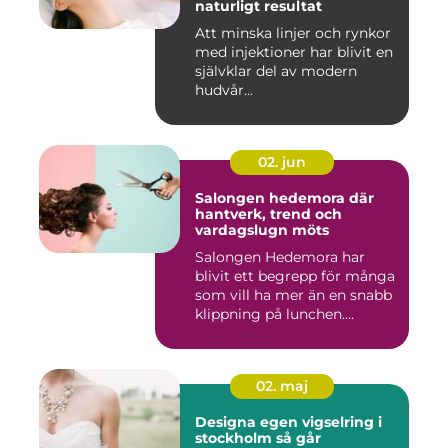
naturligt resultat
Att minska linjer och rynkor
med injektioner har blivit en
självklar del av modern
hudvår...
02. jun
Salongen hedemora där
hantverk, trend och
vardagslugn möts
Salongen Hedemora har
blivit ett begrepp för många
som vill ha mer än en snabb
klippning på lunchen....
02. maj
Designa egen vigselring i
stockholm så går