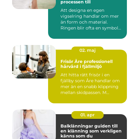
processen till
Att designa en egen
vigselring handlar om mer
än form och material.
Ringen blir ofta en symbol
för e...
02. maj
Frisör Åre professionell
hårvård i fjällmiljö
Att hitta rätt frisör i en
fjällby som Åre handlar om
mer än en snabb klippning
mellan skidpassen. M...
01. apr
Balklänningar guiden till
en klänning som verkligen
känns som du