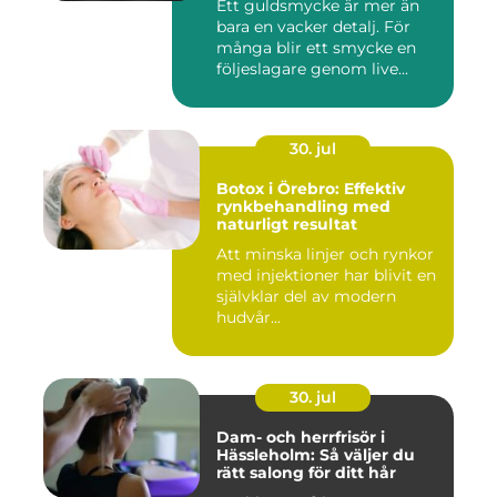
Ett guldsmycke är mer än
bara en vacker detalj. För
många blir ett smycke en
följeslagare genom live...
30. jul
Botox i Örebro: Effektiv
rynkbehandling med
naturligt resultat
Att minska linjer och rynkor
med injektioner har blivit en
självklar del av modern
hudvår...
30. jul
Dam- och herrfrisör i
Hässleholm: Så väljer du
rätt salong för ditt hår