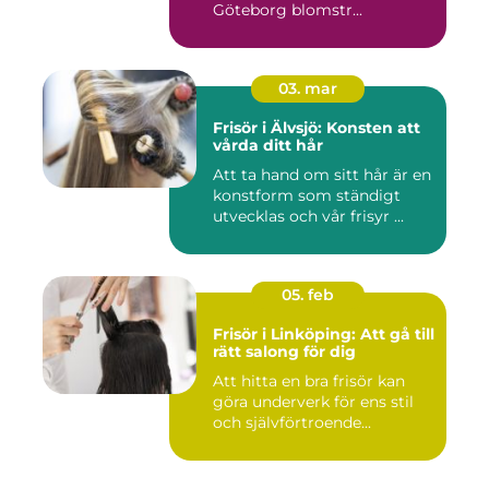
Göteborg blomstr...
03. mar
Frisör i Älvsjö: Konsten att
vårda ditt hår
Att ta hand om sitt hår är en
konstform som ständigt
utvecklas och vår frisyr ...
05. feb
Frisör i Linköping: Att gå till
rätt salong för dig
Att hitta en bra frisör kan
göra underverk för ens stil
och självförtroende...