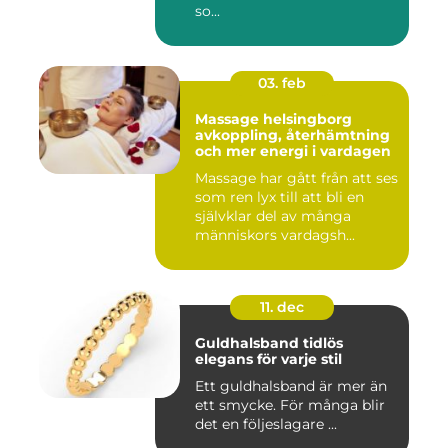
so...
03. feb
Massage helsingborg
avkoppling, återhämtning
och mer energi i vardagen
Massage har gått från att ses
som ren lyx till att bli en
självklar del av många
människors vardagsh...
11. dec
Guldhalsband tidlös
elegans för varje stil
Ett guldhalsband är mer än
ett smycke. För många blir
det en följeslagare ...