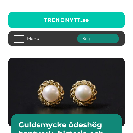
TRENDNYTT.
se
Menu
Guldsmycke ödeshög