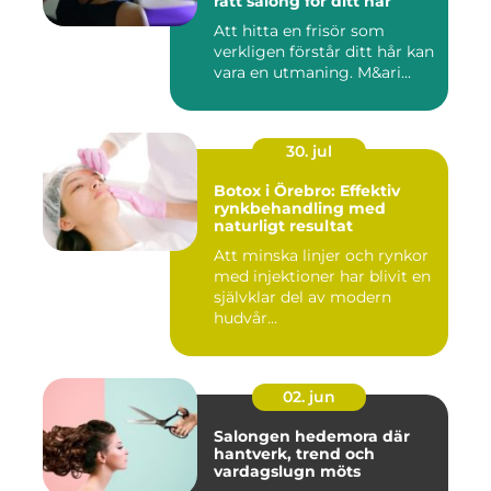
rätt salong för ditt hår
Att hitta en frisör som
verkligen förstår ditt hår kan
vara en utmaning. M&ari...
30. jul
Botox i Örebro: Effektiv
rynkbehandling med
naturligt resultat
Att minska linjer och rynkor
med injektioner har blivit en
självklar del av modern
hudvår...
02. jun
Salongen hedemora där
hantverk, trend och
vardagslugn möts