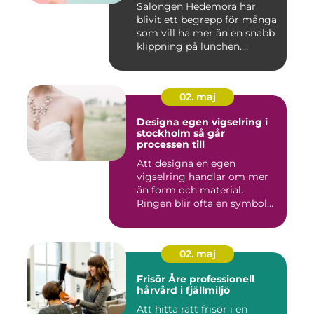
Salongen Hedemora har
blivit ett begrepp för många
som vill ha mer än en snabb
klippning på lunchen....
02. maj
Designa egen vigselring i
stockholm så går
processen till
Att designa en egen
vigselring handlar om mer
än form och material.
Ringen blir ofta en symbol
för e...
02. maj
Frisör Åre professionell
hårvård i fjällmiljö
Att hitta rätt frisör i en