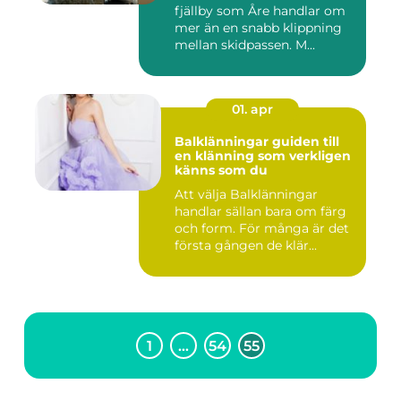
fjällby som Åre handlar om
mer än en snabb klippning
mellan skidpassen. M...
01. apr
Balklänningar guiden till
en klänning som verkligen
känns som du
Att välja Balklänningar
handlar sällan bara om färg
och form. För många är det
första gången de klär...
1
…
54
55