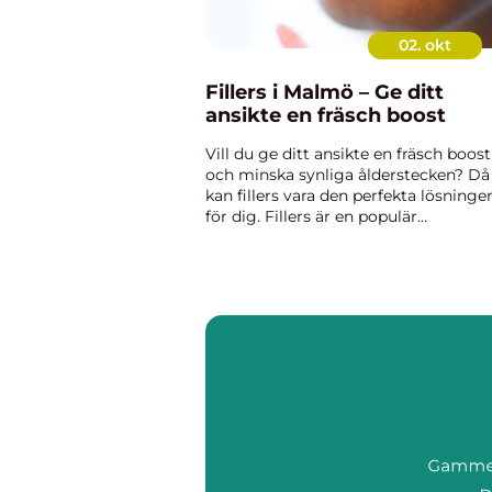
02. okt
Fillers i Malmö – Ge ditt
ansikte en fräsch boost
Vill du ge ditt ansikte en fräsch boost
och minska synliga ålderstecken? Då
kan fillers vara den perfekta lösninge
för dig. Fillers är en populär
skönhetsbehandling som hjälper till a
fylla ut och släta ut rynkor och linjer i
ansiktet. I Malmö fin...