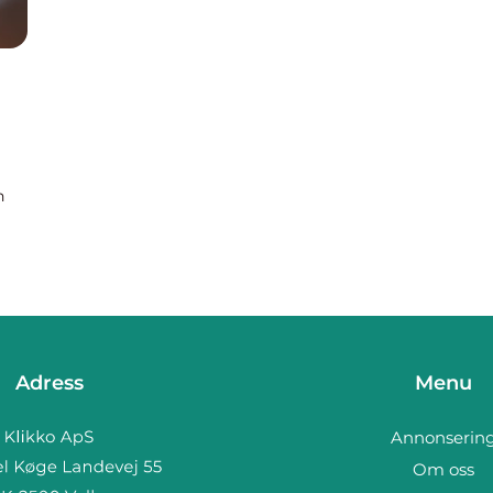
n
tt
Adress
Menu
Annonserin
Om oss